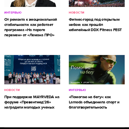
ИНТЕРВЬЮ
НОВОСТИ
От ремонта к эмоциональной
Фитнес-город под открытым
стабильности: как работает
небом: как прошёл
программа «На пороге
юбилейный DDX Fitness FEST
перемен» от «Лемана ПРО»
НОВОСТИ
ИНТЕРВЬЮ
При поддержке MAYRVEDA на
«Помогаю на бегу»: как
форуме «Превентмед’26»
Lamoda объединила спорт и
наградили молодых ученых
благотворительность