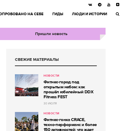
ОПРОБОВАНО НА СЕБЕ
ГИДЫ
ЛЮДИ И ИСТОРИИ
Пришли новость
СВЕЖИЕ МАТЕРИАЛЫ
НОВОСТИ
Фитнес-город под
открытым небом: как
прошёл юбилейный DDX
Fitness FEST
30 ИЮЛЯ
НОВОСТИ
Фитнес-гонка CRACE,
техно-перформанс и более
150 активностей: что ждет