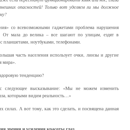
нешних опасностей! Только вот уделяем ли мы должное
ану?
ния» со всевозможными гаджетами проблема нарушения
й. От мала до велика – все шагают по улицам, ездят в
 с планшетами, ноутбуками, телефонами.
большая часть населения использует очки, линзы и другие
я мира».
нездоровую тенденцию?
ос следующее высказывание: «Мы не можем изменить
лаза, которыми видим реальность…»
их силах. А вот тому, как это сделать, и посвящена данная
я зрения и усиления красоты глаз