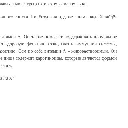
лаках, тыкве, грецких орехах, семенах льна…
олного списка! Но, безусловно, даже в нем каждый найдёт
 витамин А. Он также помогает поддерживать нормальное
ает здоровую функцию кожи, глаз и иммунной системы,
развитию. Сам по себе витамин А – жирорастворимый. Он
 же пища содержит каротиноиды, которые являются формой
аротин.
мина А?