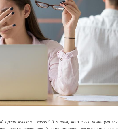
й орган чувств – глаза? А о том, что с его помощью мы
аже если перестанут функционировать язык или нос, глаза