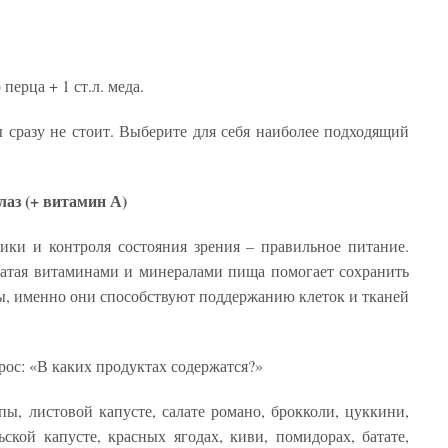
перца + 1 ст.л. меда.
ы сразу не стоит. Выберите для себя наиболее подходящий
аз (+ витамин А)
ки и контроля состояния зрения – правильное питание.
гатая витаминами и минералами пища помогает сохранить
ты, именно они способствуют поддержанию клеток и тканей
рос: «В каких продуктах содержатся?»
пы, листовой капусте, салате романо, брокколи, цуккини,
ьской капусте, красных ягодах, киви, помидорах, батате,