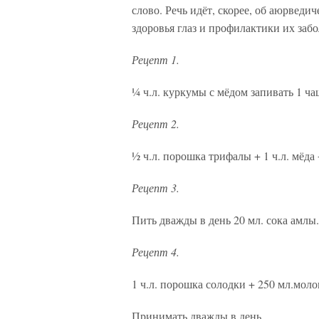
слово. Речь идёт, скорее, об аюрвед
здоровья глаз и профилактики их заб
Рецепт 1.
¼ ч.л. куркумы с мёдом запивать 1 ч
Рецепт 2.
½ ч.л. порошка трифалы + 1 ч.л. мёда 
Рецепт 3.
Пить дважды в день 20 мл. сока амлы
Рецепт 4.
1 ч.л. порошка солодки + 250 мл.моло
Принимать дважды в день.