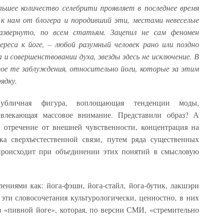
ьшее количество селебрити проявляет в последнее время
 к нам от блогера и породивший эти, местами невеселые
звернуто, по всем статьям. Зацепил не сам феномен
реса к йоге, – любой разумный человек рано или поздно
и совершенствовании духа, звезды здесь не исключение. В
ое те заблуждения, относительно йоги, которые за этим
ядку.
публичная фигура, воплощающая тенденции моды,
ивлекающая массовое внимание. Представили образ? А
 в отречение от внешней чувственности, концентрация на
ка сверхъестественной связи, путем ряда существенных
происходит при объединении этих понятий в смысловую
ениями как: йога-фэшн, йога-стайл, йога-бутик, лакшэри
эти словосочетания культурологически, ценностно, в них
в «пивной йоге», которая, по версии СМИ, «стремительно