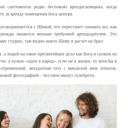
ие сантименты редко беспокоят арендосъемщика, когда
ту за аренду помещения йога-центра.
договорившегося с Шивой, что перестанет снимать зал, как
трижды окажется меньше требуемой арендодателем. Это
аму студию, там видно никто Шиву в расчет не брал.
ёт, а людей на такое пресвятейшее дело как йога и силком не
и, а нужно «идти в народ», если не в жизни, то хотя-бы в
д отрешенный, аккуратная тату с мандолой меж лопаток,
новой фотографией – без пяти минут селебрити.