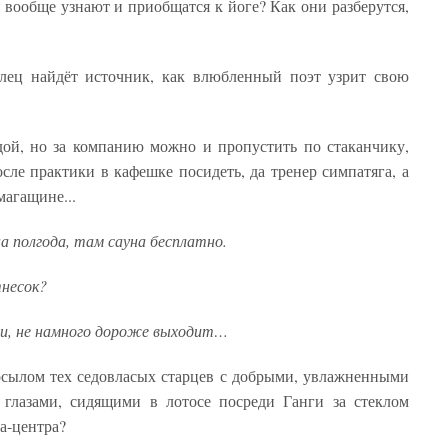
 вообще узнают и приобщатся к йоге? Как они разберутся,
ец найдёт источник, как влюбленный поэт узрит свою
дой, но за компанию можно и пропустить по стаканчику,
сле практики в кафешке посидеть, да тренер симпатяга, а
агащине...
на полгода, там сауна бесплатно.
тнесок?
и, не намного дороже выходит…
осылом тех седовласых старцев с добрыми, увлажненными
 глазами, сидящими в лотосе посреди Ганги за стеклом
а-центра?