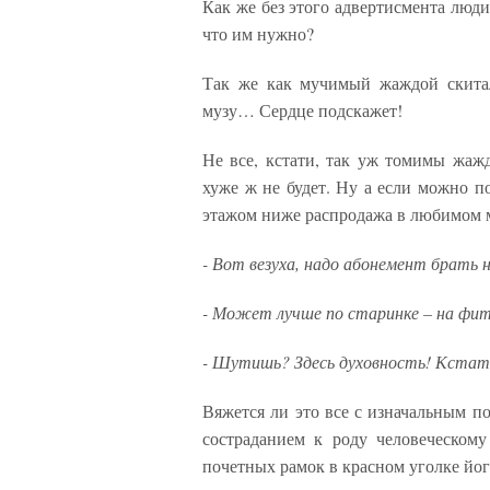
Как же без этого адвертисмента люди
что им нужно?
Так же как мучимый жаждой скитал
музу… Сердце подскажет!
Не все, кстати, так уж томимы жаж
хуже ж не будет. Ну а если можно по
этажом ниже распродажа в любимом м
- Вот везуха, надо абонемент брать 
- Может лучше по старинке – на фи
- Шутишь? Здесь духовность! Кстат
Вяжется ли это все с изначальным п
состраданием к роду человеческому
почетных рамок в красном уголке йог