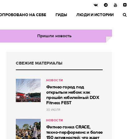
ОПРОБОВАНО НА СЕБЕ
ГИДЫ
ЛЮДИ И ИСТОРИИ
Пришли новость
СВЕЖИЕ МАТЕРИАЛЫ
НОВОСТИ
Фитнес-город под
открытым небом: как
прошёл юбилейный DDX
Fitness FEST
30 ИЮЛЯ
НОВОСТИ
Фитнес-гонка CRACE,
техно-перформанс и более
150 активностей: что ждет