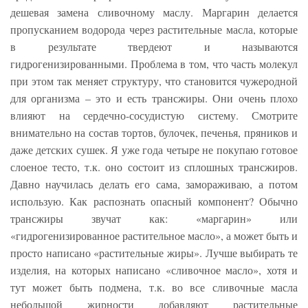
дешевая замена сливочному маслу. Маргарин делается
пропусканием водорода через растительные масла, которые
в результате твердеют и называются
гидрогенизированными. Проблема в том, что часть молекул
при этом так меняет структуру, что становится чужеродной
для организма – это и есть трансжиры. Они очень плохо
влияют на сердечно-сосудистую систему. Смотрите
внимательно на состав тортов, булочек, печенья, пряников и
даже детских сушек. Я уже года четыре не покупаю готовое
слоеное тесто, т.к. оно состоит из сплошных трансжиров.
Давно научилась делать его сама, замораживаю, а потом
использую. Как распознать опасный компонент? Обычно
трансжиры звучат как: «маргарин» или
«гидрогенизированное растительное масло», а может быть и
просто написано «растительные жиры». Лучше выбирать те
изделия, на которых написано «сливочное масло», хотя и
тут может быть подмена, т.к. во все сливочные масла
небольшой жирности добавляют растительные