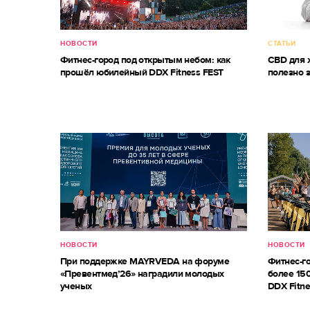
НОВОСТИ
СТАТЬИ
Фитнес-город под открытым небом: как
CBD для ж
прошёл юбилейный DDX Fitness FEST
полезно 
НОВОСТИ
НОВОСТИ
При поддержке MAYRVEDA на форуме
Фитнес-г
«Превентмед’26» наградили молодых
более 150
ученых
DDX Fitne