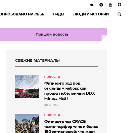
ОПРОБОВАНО НА СЕБЕ
ГИДЫ
ЛЮДИ И ИСТОРИИ
Пришли новость
СВЕЖИЕ МАТЕРИАЛЫ
НОВОСТИ
Фитнес-город под
открытым небом: как
прошёл юбилейный DDX
Fitness FEST
30 ИЮЛЯ
НОВОСТИ
Фитнес-гонка CRACE,
техно-перформанс и более
150 активностей: что ждет