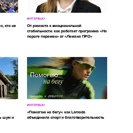
ИНТЕРВЬЮ
х, кто не
От ремонта к эмоциональной
стабильности: как работает программа «На
пороге перемен» от «Лемана ПРО»
ИНТЕРВЬЮ
м
«Помогаю на бегу»: как Lamoda
ь шум и
объединила спорт и благотворительность