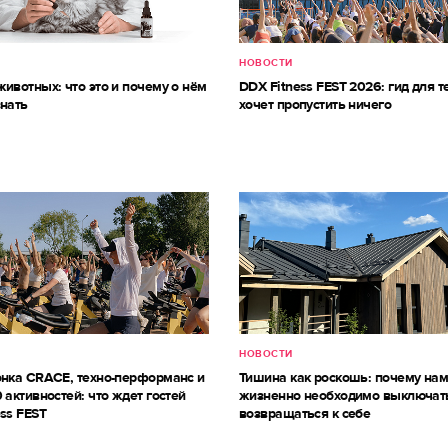
НОВОСТИ
ивотных: что это и почему о нём
DDX Fitness FEST 2026: гид для те
знать
хочет пропустить ничего
НОВОСТИ
онка CRACE, техно-перформанс и
Тишина как роскошь: почему на
 активностей: что ждет гостей
жизненно необходимо выключат
ss FEST
возвращаться к себе