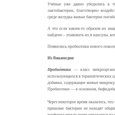
Учёные уже давно убедились в т
лактобактерии, благотворно воздей
среде желудка живые бактерии поги
А что если каким-то образом их защ
найдено – упаковать их в капсулы, к
Появились пробиотики нового покол
Из Википедии
Пробио́тики
— класс микрооргани
использующихся в терапевтических ц
добавки, содержащие живые микроку
Пробиотики ― в основном, бифидоба
Через некоторое время оказалось, что
пришлые бактерии не находят общи
конфликт между ними отражается на 