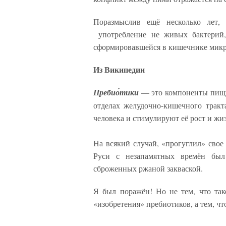
Поразмыслив ещё несколько лет,
употребление не живых бактерий, 
сформировавшейся в кишечнике микр
Из Википедии
Пребио́тики
— это компоненты пищи,
отделах желудочно-кишечного трак
человека и стимулируют её рост и жи
На всякий случай, «прогуглил» свое
Руси с незапамятных времён был
сброженных ржаной закваской.
Я был поражён! Но не тем, что та
«изобретения» пребиотиков, а тем, что