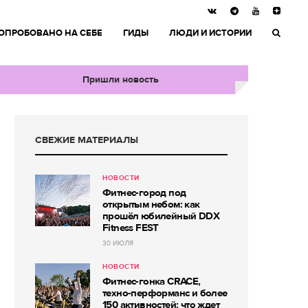
ОПРОБОВАНО НА СЕБЕ
ГИДЫ
ЛЮДИ И ИСТОРИИ
Пришли новость
СВЕЖИЕ МАТЕРИАЛЫ
НОВОСТИ
Фитнес-город под
открытым небом: как
прошёл юбилейный DDX
Fitness FEST
30 ИЮЛЯ
НОВОСТИ
Фитнес-гонка CRACE,
техно-перформанс и более
150 активностей: что ждет