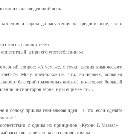
иготовить на следующий день.
кипения и варим до загустения на среднем огне, часто
а стоит... слюнки текут.
ь аппетитный, а при его употреблении :-)
омерный вопрос: «А чем же, с точки зрения химического
т хлеба?». Могу предположить, что, во-первых, большей
льности бактерий (различных кислот), во-вторых, большей
ления ингибиторов зерна, ну и ещё чем-то…
не в голову пришла гениальная идея – а что, если сделать
 мезги!?
соответствии с одним из принципов «Кухни Ё-Маззая» –
выбрасываю, а делаю на его основе отвары.