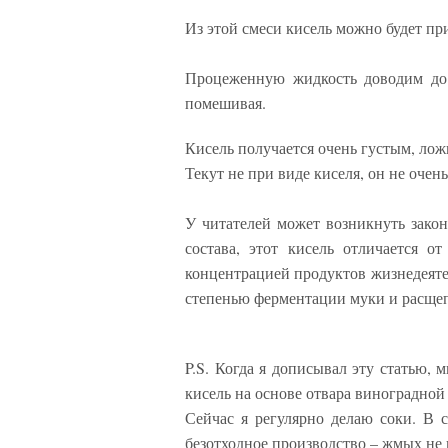
Из этой смеси кисель можно будет пр
Процеженную жидкость доводим до 
помешивая.
Кисель получается очень густым, ложк
Текут не при виде киселя, он не очен
У читателей может возникнуть закон
состава, этот кисель отличается о
концентрацией продуктов жизнедеяте
степенью ферментации муки и расщеп
P.S. Когда я дописывал эту статью, м
кисель на основе отвара виноградной
Сейчас я регулярно делаю соки. В 
безотходное производство – жмых не 