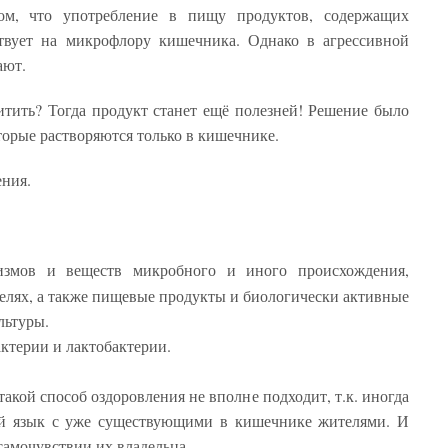
ом, что употребление в пищу продуктов, содержащих
ствует на микрофлору кишечника. Однако в агрессивной
бают.
итить? Тогда продукт станет ещё полезней! Решение было
оторые растворяются только в кишечнике.
ения.
змов и веществ микробного и иного происхождения,
елях, а также пищевые продукты и биологически активные
льтуры.
ктерии и лактобактерии.
 такой способ оздоровления не вполне подходит, т.к. иногда
й язык с уже существующими в кишечнике жителями. И
самочувствии их владельца.