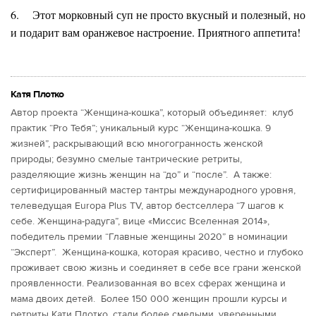
6.
Этот морковный суп не просто вкусный и полезный, но
и подарит вам оранжевое настроение. Приятного аппетита!
Катя Плотко
Автор проекта “Женщина-кошка”, который объединяет: клуб
практик “Pro Тебя”; уникальный курс “Женщина-кошка. 9
жизней”, раскрывающий всю многогранность женской
природы; безумно смелые тантрические ретриты,
разделяющие жизнь женщин на “до” и “после”. А также:
сертифицированный мастер тантры международного уровня,
телеведущая Europa Plus TV, автор бестселлера “7 шагов к
себе. Женщина-радуга”, вице «Миссис Вселенная 2014»,
победитель премии “Главные женщины 2020” в номинации
“Эксперт”. Женщина-кошка, которая красиво, честно и глубоко
проживает свою жизнь и соединяет в себе все грани женской
проявленности. Реализованная во всех сферах женщина и
мама двоих детей. Более 150 000 женщин прошли курсы и
ретриты Кати Плотко, стали более смелыми, уверенными,