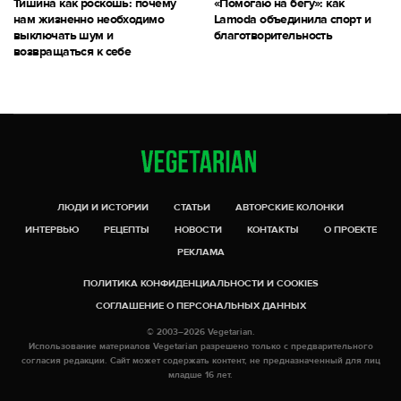
Тишина как роскошь: почему
«Помогаю на бегу»: как
нам жизненно необходимо
Lamoda объединила спорт и
выключать шум и
благотворительность
возвращаться к себе
ЛЮДИ И ИСТОРИИ
СТАТЬИ
АВТОРСКИЕ КОЛОНКИ
ИНТЕРВЬЮ
РЕЦЕПТЫ
НОВОСТИ
КОНТАКТЫ
О ПРОЕКТЕ
РЕКЛАМА
ПОЛИТИКА КОНФИДЕНЦИАЛЬНОСТИ И COOKIES
СОГЛАШЕНИЕ О ПЕРСОНАЛЬНЫХ ДАННЫХ
© 2003–2026 Vegetarian.
Использование материалов Vegetarian разрешено только с предварительного
согласия редакции. Сайт может содержать контент, не предназначенный для лиц
младше 16 лет.