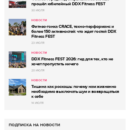
прошёл юбилейный DDX Fitness FEST
30 ИЮЛЯ
НОВОСТИ
Фитнес-гонка CRACE, техно-перформанс и
более 150 активностей: что ждет гостей DDX
Fitness FEST
23 ИЮЛЯ
НОВОСТИ
DDX Fitness FEST 2026: гид для тех, кто не
хочет пропустить ничего
20 ИЮЛЯ
НОВОСТИ
Тишина как роскошь: почему нам жизненно
необходимо выключать шум и возвращаться
к себе
14 ИЮЛЯ
ПОДПИСКА НА НОВОСТИ