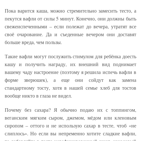
Пока варится каша, можно стремительно замесить тесто, а
пекутся вафли от силы 5 минут. Конечно, они должны быть
свежеиспеченными – если полежат до вечера, утратят все
своё очарование. Да и съеденные вечером они доставят
больше вреда, чем пользы.
Такие вафли могут послужить стимулом для ребёнка доесть
кашу и получить награду, их внешний вид поднимает
вашему чаду настроение (поэтому я решила испечь вафли в
форме зверюшек), а еще они сойдут как замена
стандартному тосту, хотя в нашей семье хлеб для тостов
вообще никто в глаза не видел.
Почему без сахара? Я обычно подаю их с топпингом,
веганским мягким сыром, джемом, мёдом или кленовым
сиропом – оттого и не использую сахар в тесте, чтоб «не
слиплось». Но если вы непременно хотите сладкие вафли,