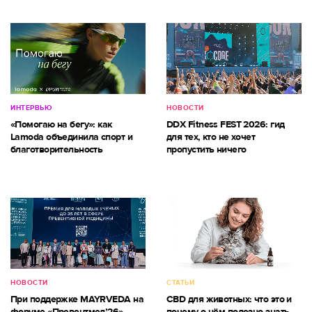
ИНТЕРВЬЮ
НОВОСТИ
«Помогаю на бегу»: как
DDX Fitness FEST 2026: гид
Lamoda объединила спорт и
для тех, кто не хочет
благотворительность
пропустить ничего
НОВОСТИ
СТАТЬИ
При поддержке MAYRVEDA на
CBD для животных: что это и
форуме «Превентмед’26»
почему о нём полезно знать