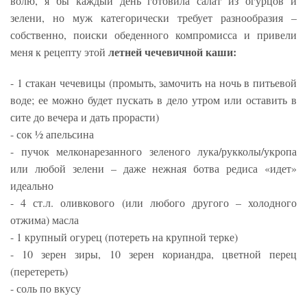
волю, я бы каждый день готовила салат из огурцов и
зелени, но муж категорически требует разнообразия –
собственно, поиски обеденного компромисса и привели
летней чечевичной каши:
меня к рецепту этой
- 1 стакан чечевицы (промыть, замочить на ночь в питьевой
воде; ее можно будет пускать в дело утром или оставить в
сите до вечера и дать прорасти)
- сок ½ апельсина
- пучок мелконарезанного зеленого лука/рукколы/укропа
или любой зелени – даже нежная ботва редиса «идет»
идеально
- 4 ст.л. оливкового (или любого другого – холодного
отжима) масла
- 1 крупный огурец (потереть на крупной терке)
- 10 зерен зиры, 10 зерен кориандра, цветной перец
(перетереть)
- соль по вкусу