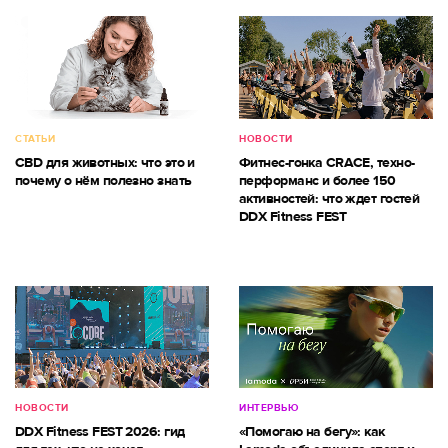
СТАТЬИ
НОВОСТИ
CBD для животных: что это и
Фитнес-гонка CRACE, техно-
почему о нём полезно знать
перформанс и более 150
активностей: что ждет гостей
DDX Fitness FEST
НОВОСТИ
ИНТЕРВЬЮ
DDX Fitness FEST 2026: гид
«Помогаю на бегу»: как