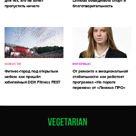
для тех, кто не хочет
Lamoda объединила спорт и
пропустить ничего
благотворительность
НОВОСТИ
ИНТЕРВЬЮ
Фитнес-город под открытым
От ремонта к эмоциональной
небом: как прошёл
стабильности: как работает
юбилейный DDX Fitness FEST
программа «На пороге
перемен» от «Лемана ПРО»