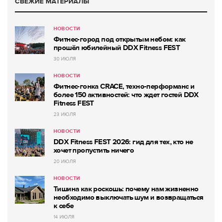
СВЕЖИЕ МАТЕРИАЛЫ
НОВОСТИ
Фитнес-город под открытым небом: как
прошёл юбилейный DDX Fitness FEST
30 ИЮЛЯ
НОВОСТИ
Фитнес-гонка CRACE, техно-перформанс и
более 150 активностей: что ждет гостей DDX
Fitness FEST
23 ИЮЛЯ
НОВОСТИ
DDX Fitness FEST 2026: гид для тех, кто не
хочет пропустить ничего
20 ИЮЛЯ
НОВОСТИ
Тишина как роскошь: почему нам жизненно
необходимо выключать шум и возвращаться
к себе
14 ИЮЛЯ