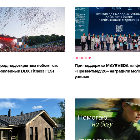
НОВОСТИ
ород под открытым небом: как
При поддержке MAYRVEDA на ф
билейный DDX Fitness FEST
«Превентмед’26» наградили мол
ученых