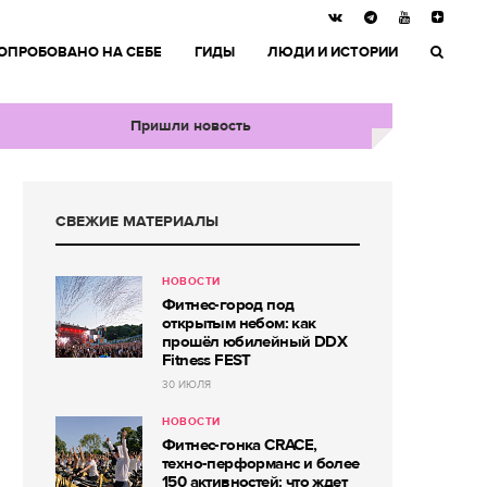
ОПРОБОВАНО НА СЕБЕ
ГИДЫ
ЛЮДИ И ИСТОРИИ
Пришли новость
СВЕЖИЕ МАТЕРИАЛЫ
НОВОСТИ
Фитнес-город под
открытым небом: как
прошёл юбилейный DDX
Fitness FEST
30 ИЮЛЯ
НОВОСТИ
Фитнес-гонка CRACE,
техно-перформанс и более
150 активностей: что ждет