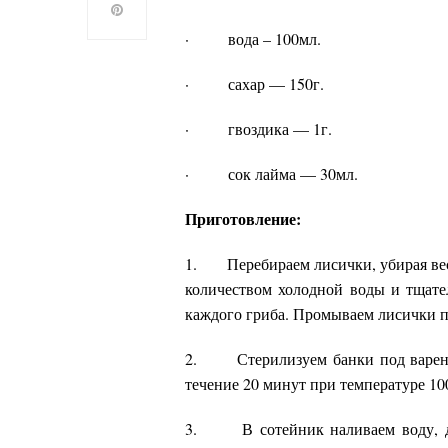
· вода – 100мл.
· сахар — 150г.
· гвоздика — 1г.
· сок лайма — 30мл.
Приготовление:
1. Перебираем лисички, убирая вес
количеством холодной воды и тщат
каждого гриба. Промываем лисички п
2. Стерилизуем банки под варенье
течение 20 минут при температуре 10
3. В сотейник наливаем воду, доб