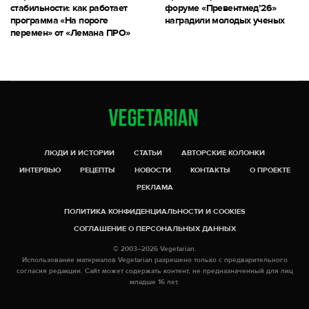
стабильности: как работает
форуме «Превентмед’26»
программа «На пороге
наградили молодых ученых
перемен» от «Лемана ПРО»
ЛЮДИ И ИСТОРИИ
СТАТЬИ
АВТОРСКИЕ КОЛОНКИ
ИНТЕРВЬЮ
РЕЦЕПТЫ
НОВОСТИ
КОНТАКТЫ
О ПРОЕКТЕ
РЕКЛАМА
ПОЛИТИКА КОНФИДЕНЦИАЛЬНОСТИ И COOKIES
СОГЛАШЕНИЕ О ПЕРСОНАЛЬНЫХ ДАННЫХ
© 2003–2026 Vegetarian.
Использование материалов Vegetarian разрешено только с предварительного
согласия редакции. Сайт может содержать контент, не предназначенный для лиц
младше 16 лет.