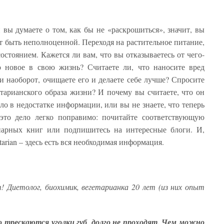
и вы думаете о том, как бы не «раскрошиться», значит, вы
ет быть неполноценной. Переходя на растительное питание,
стоянием. Кажется ли вам, что вы отказываетесь от чего-
то новое в свою жизнь? Считаете ли, что наносите вред
и наоборот, очищаете его и делаете себе лучше? Спросите
етарианского образа жизни? И почему вы считаете, что он
ло в недостатке информации, или вы не знаете, что теперь
 это дело легко поправимо: почитайте соответствующую
инарных книг или подпишитесь на интересные блоги. И,
tarian – здесь есть вся необходимая информация.
! Диетолог, биохимик, вегетарианка 20 лет (из них опыт
о трескаются уголки губ, долго не проходят. Чем можно