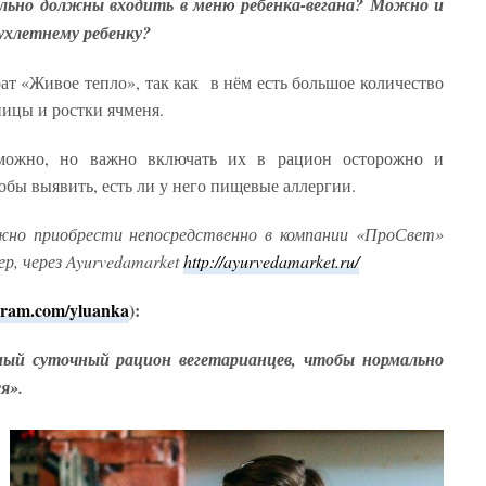
льно должны входить в меню ребенка-вегана? Можно и
ухлетнему ребенку?
т «Живое тепло», так как в нём есть большое количество
ницы и ростки ячменя.
 можно, но важно включать их в рацион осторожно и
обы выявить, есть ли у него пищевые аллергии.
но приобрести непосредственно в компании «ПроСвет»
ер, через Ayurvedamarket
http://ayurvedamarket.ru/
agram.com/yluanka
):
ный суточный рацион вегетарианцев, чтобы нормально
я».