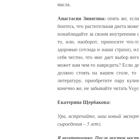
масла.
Анастасия Зинягина:
опять же, есл
боитесь, что растительная диета мож
понаблюдайте за своим внутренним со
то, или, наоборот, приносите что-
здоровью (отсюда и наши страхи), ил
себя честно, что мне дает выбор вег
может вам чем-то навредить? Если де
должно стоять на вашем столе, то
литературу, приобретите пару кул
конечно же, не забывайте читать Vege
Екатерина Щербакова:
Ура, встречайте, наш новый эксперт
сыроедения – 5 лет).
Я вегетарианка. После чисток част