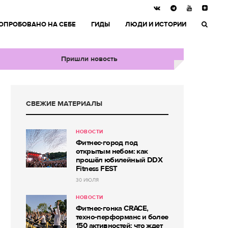
ОПРОБОВАНО НА СЕБЕ
ГИДЫ
ЛЮДИ И ИСТОРИИ
Пришли новость
СВЕЖИЕ МАТЕРИАЛЫ
НОВОСТИ
Фитнес-город под
открытым небом: как
прошёл юбилейный DDX
Fitness FEST
30 ИЮЛЯ
НОВОСТИ
Фитнес-гонка CRACE,
техно-перформанс и более
150 активностей: что ждет