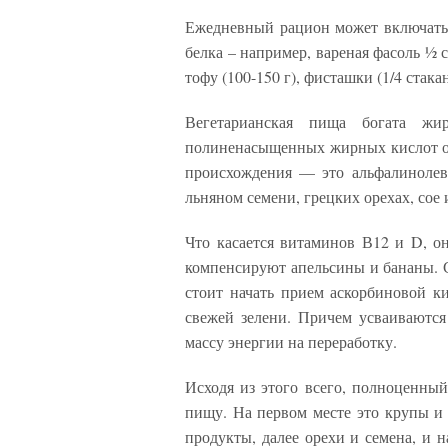
Ежедневный рацион может включать
белка – например, вареная фасоль ½ ст
тофу (100-150 г), фисташки (1/4 стака
Вегетарианская пища богата жи
полиненасыщенных жирных кислот ом
происхождения — это альфалинолева
льняном семени, грецких орехах, сое 
Что касается витаминов В12 и D, он
компенсируют апельсины и бананы. С
стоит начать прием аскорбиновой к
свежей зелени. Причем усваиваются 
массу энергии на переработку.
Исходя из этого всего, полноценны
пищу. На первом месте это крупы и 
продукты, далее орехи и семена, и 