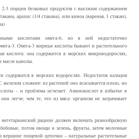
 2-3 порции белковых продуктов с высоким содержанием
акана, арахис (1/4 стакана), или киноа (вареная, 1 стакан),
на)
рными кислотами омега-6, но в ней недостаточно
ега-3. Омега-3 жирные кислоты бывают и растительного
я кислота: она содержится в морских микроводорослях,
и масле канолы.
и содержатся в морских водорослях. Недостаток кальция
 железом сложнее: из растений оно всасывается плохо, но
ислоты – и проблема исчезает. Аминокислот в избытке в
они легче, чем те, что из мяса: организм не затрачивает
й вегетарианский рацион должен включать разнообразную
бобовые, потом овощи и зелень, фрукты, затем молочные
на вершине пищевой цепочки – натуральные растительные