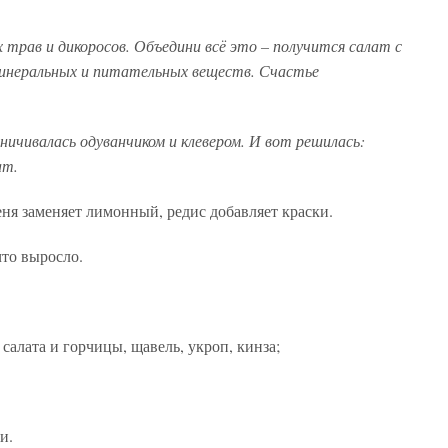
х трав и дикоросов. Объедини всё это – получится салат с
минеральных и питательных веществ. Счастье
раничивалась одуванчиком и клевером. И вот решилась:
ат.
еня заменяет лимонный, редис добавляет краски.
что выросло.
 салата и горчицы, щавель, укроп, кинза;
и.