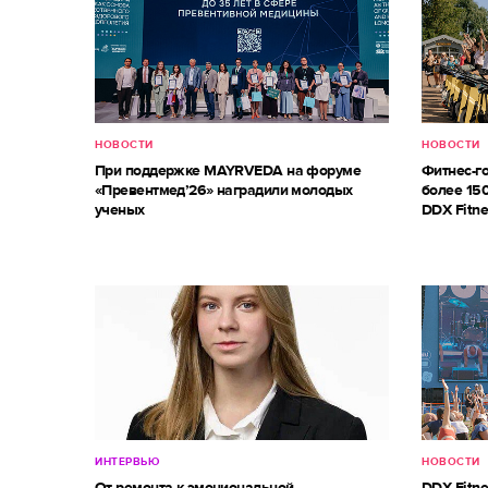
НОВОСТИ
НОВОСТИ
При поддержке MAYRVEDA на форуме
Фитнес-г
«Превентмед’26» наградили молодых
более 150
ученых
DDX Fitne
ИНТЕРВЬЮ
НОВОСТИ
От ремонта к эмоциональной
DDX Fitne