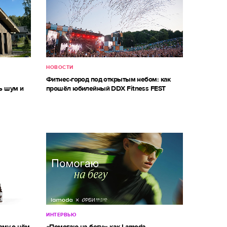
НОВОСТИ
м
Фитнес-город под открытым небом: как
ь шум и
прошёл юбилейный DDX Fitness FEST
ИНТЕРВЬЮ
ему о нём
«Помогаю на бегу»: как Lamoda