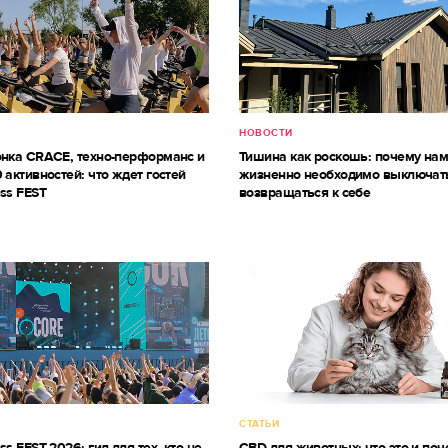
НОВОСТИ
онка CRACE, техно-перформанс и
Тишина как роскошь: почему на
 активностей: что ждет гостей
жизненно необходимо выключат
ss FEST
возвращаться к себе
СТАТЬИ
ss FEST 2026: гид для тех, кто не
CBD для животных: что это и поч