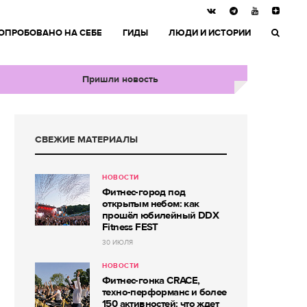
ОПРОБОВАНО НА СЕБЕ
ГИДЫ
ЛЮДИ И ИСТОРИИ
Пришли новость
СВЕЖИЕ МАТЕРИАЛЫ
НОВОСТИ
Фитнес-город под
открытым небом: как
прошёл юбилейный DDX
Fitness FEST
30 ИЮЛЯ
НОВОСТИ
Фитнес-гонка CRACE,
техно-перформанс и более
150 активностей: что ждет