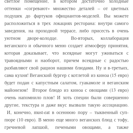
светлое помещение, в котором достаточно холодные
оттенки «согревают» множество деталей – от цветных
подушек до фартуков официантов-моделей. Вы можете
расположиться в трех локациях ресторана: внутри самого
заведения, на проходной террасе, либо присесть в очень
уютном дворе-колодце. Во-вторых, коллаборация
веганского и обычного меню создает атмосферу принятия,
которая доказывает, что всеядные могут уживаться с
травоядными и наоборот, причем всеядные с радостью
разбавляют свой рацион нашими блюдами. Ну и в-третьих,
сама кухня! Веганский бургер с котлетой из киноа (15 евро)
будет подан с капустным салатом, гуакамоле и веганским
майонезом! Второе блюдо из киноа с овощами (13 евро)
очень напомнило плов! И хоть специи были совершенно
другие, текстура и даже вкус вызвали такую ассоциацию.
И, конечно, must-eat в осеннюю пору – тыквенный суп-
пюре (10 евро). В меню еще много веганских блюд с тофу,
гречневой лапшой, печеными овощами, а также