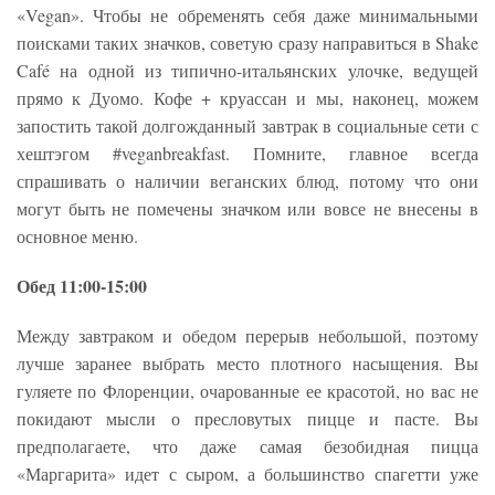
«Vegan». Чтобы не обременять себя даже минимальными
поисками таких значков, советую сразу направиться в Shake
Café на одной из типично-итальянских улочке, ведущей
прямо к Дуомо. Кофе + круассан и мы, наконец, можем
запостить такой долгожданный завтрак в социальные сети с
хештэгом #veganbreakfast. Помните, главное всегда
спрашивать о наличии веганских блюд, потому что они
могут быть не помечены значком или вовсе не внесены в
основное меню.
Обед 11:00-15:00
Между завтраком и обедом перерыв небольшой, поэтому
лучше заранее выбрать место плотного насыщения. Вы
гуляете по Флоренции, очарованные ее красотой, но вас не
покидают мысли о пресловутых пицце и пасте. Вы
предполагаете, что даже самая безобидная пицца
«Маргарита» идет с сыром, а большинство спагетти уже