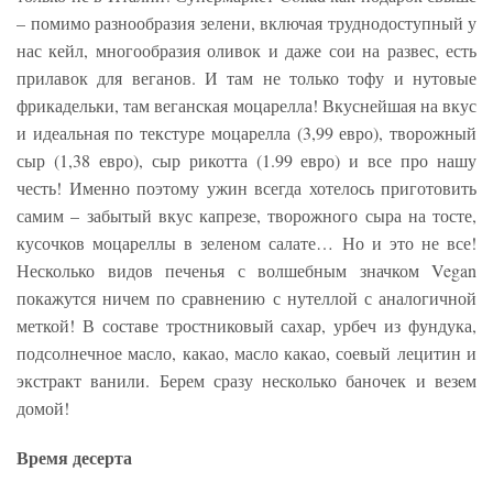
– помимо разнообразия зелени, включая труднодоступный у
нас кейл, многообразия оливок и даже сои на развес, есть
прилавок для веганов. И там не только тофу и нутовые
фрикадельки, там веганская моцарелла! Вкуснейшая на вкус
и идеальная по текстуре моцарелла (3,99 евро), творожный
сыр (1,38 евро), сыр рикотта (1.99 евро) и все про нашу
честь! Именно поэтому ужин всегда хотелось приготовить
самим – забытый вкус капрезе, творожного сыра на тосте,
кусочков моцареллы в зеленом салате… Но и это не все!
Несколько видов печенья с волшебным значком Vegan
покажутся ничем по сравнению с нутеллой с аналогичной
меткой! В составе тростниковый сахар, урбеч из фундука,
подсолнечное масло, какао, масло какао, соевый лецитин и
экстракт ванили. Берем сразу несколько баночек и везем
домой!
Время десерта