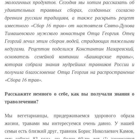
экологичных продуктов. Сегодня мы хотим рассказать об
удивительных травяных сборах, созданных согласно
древним русским традициям, а также раскрыть рецепт
известного «Сбор 16 трав» от настоятеля Свято-Духова
Тимашевского мужского монастыря Отца Георгия. Отец
Георгий лечил этим сбором людей, страдающих тяжелыми
недугами. Рецептом поделился Константин Назаревский,
основатель семейной компании «Башкирские травы»,
которая собрала знания мудрейших травников России и
получила благословение Отца Георгия на распространение
«Сбора 16 трав».
Расскажите немного о себе, как вы получали знания о
траволечении?
Мы вегетарианцы, придерживаемся здорового образа
жизни, травами мы интересуемся очень давно. У нашей
семьи есть близкий друг, травник Борис Николаевич Камов,
ему сейчас 83 года, он более 60-ти лет (!) занимается