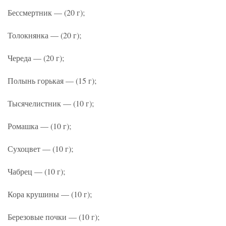
Бессмертник — (20 г);
Толокнянка — (20 г);
Череда — (20 г);
Полынь горькая — (15 г);
Тысячелистник — (10 г);
Ромашка — (10 г);
Сухоцвет — (10 г);
Чабрец — (10 г);
Кора крушины — (10 г);
Березовые почки — (10 г);