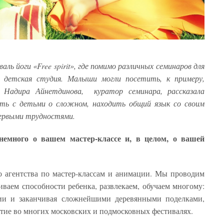
ль йоги «Free spirit», где помимо различных семинаров для
 детская студия. Малыши могли посетить, к примеру,
. Надира Айнетдинова, куратор семинара, рассказала
рить с детьми о сложном, находить общий язык со своим
первыми трудностями.
 немного о вашем мастер-классе и, в целом, о вашей
о агентства по мастер-классам и анимации. Мы проводим
иваем способности ребенка, развлекаем, обучаем многому:
ии и заканчивая сложнейшими деревянными поделками,
тие во многих московских и подмосковных фестивалях.