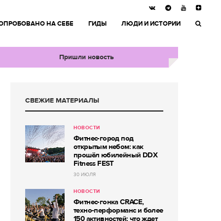
ОПРОБОВАНО НА СЕБЕ
ГИДЫ
ЛЮДИ И ИСТОРИИ
Пришли новость
СВЕЖИЕ МАТЕРИАЛЫ
НОВОСТИ
Фитнес-город под
открытым небом: как
прошёл юбилейный DDX
Fitness FEST
30 ИЮЛЯ
НОВОСТИ
Фитнес-гонка CRACE,
техно-перформанс и более
150 активностей: что ждет