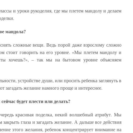
классы и уроки рукоделия, где мы плетем мандолу и делаем
оделки.
кое мандола?
яснять сложные вещи. Ведь порой даже взрослому сложно
ком стоит говорить на его уровне. «Мы плетем мандолу и
 ты хочешь?», – так мы на бытовом уровне объясняем
ьности, устройстве души, или просить ребенка заглянуть в
вот загадать желание намного проще и интереснее.
 сейчас будет плести или делать?
очередь красивая поделка, некий волшебный атрибут. Мы
м закрыть глаза и загадать желание. А дальше все действия
ение этого желания, ребенок концентрирует внимание на