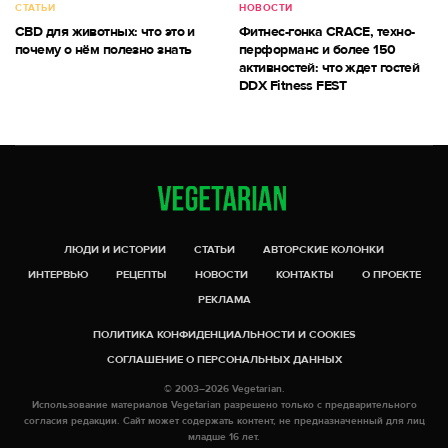
СТАТЬИ
НОВОСТИ
CBD для животных: что это и
Фитнес-гонка CRACE, техно-
почему о нём полезно знать
перформанс и более 150
активностей: что ждет гостей
DDX Fitness FEST
ЛЮДИ И ИСТОРИИ
СТАТЬИ
АВТОРСКИЕ КОЛОНКИ
ИНТЕРВЬЮ
РЕЦЕПТЫ
НОВОСТИ
КОНТАКТЫ
О ПРОЕКТЕ
РЕКЛАМА
ПОЛИТИКА КОНФИДЕНЦИАЛЬНОСТИ И COOKIES
СОГЛАШЕНИЕ О ПЕРСОНАЛЬНЫХ ДАННЫХ
© 2003–2026 Vegetarian.
Использование материалов Vegetarian разрешено только с предварительного
согласия редакции. Сайт может содержать контент, не предназначенный для лиц
младше 16 лет.