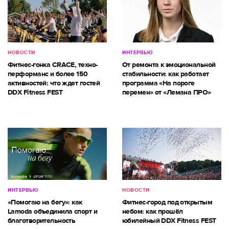
НОВОСТИ
ИНТЕРВЬЮ
Фитнес-гонка CRACE, техно-
От ремонта к эмоциональной
перформанс и более 150
стабильности: как работает
активностей: что ждет гостей
программа «На пороге
DDX Fitness FEST
перемен» от «Лемана ПРО»
ИНТЕРВЬЮ
НОВОСТИ
«Помогаю на бегу»: как
Фитнес-город под открытым
Lamoda объединила спорт и
небом: как прошёл
благотворительность
юбилейный DDX Fitness FEST