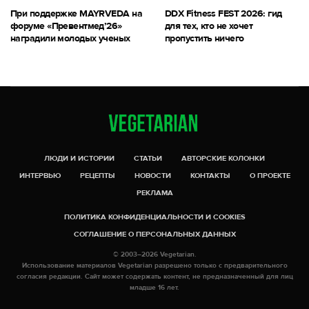
При поддержке MAYRVEDA на
DDX Fitness FEST 2026: гид
форуме «Превентмед’26»
для тех, кто не хочет
наградили молодых ученых
пропустить ничего
ЛЮДИ И ИСТОРИИ
СТАТЬИ
АВТОРСКИЕ КОЛОНКИ
ИНТЕРВЬЮ
РЕЦЕПТЫ
НОВОСТИ
КОНТАКТЫ
О ПРОЕКТЕ
РЕКЛАМА
ПОЛИТИКА КОНФИДЕНЦИАЛЬНОСТИ И COOKIES
СОГЛАШЕНИЕ О ПЕРСОНАЛЬНЫХ ДАННЫХ
© 2003–2026 Vegetarian.
Использование материалов Vegetarian разрешено только с предварительного
согласия редакции. Сайт может содержать контент, не предназначенный для лиц
младше 16 лет.