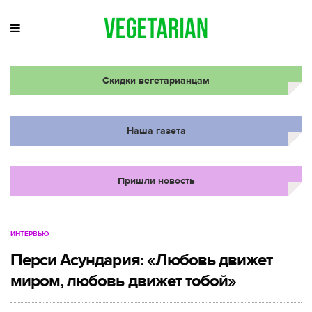
Скидки вегетарианцам
Наша газета
Пришли новость
ИНТЕРВЬЮ
Перси Асундария: «Любовь движет
миром, любовь движет тобой»