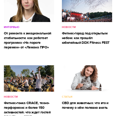
ИНТЕРВЬЮ
НОВОСТИ
От ремонта к эмоциональной
Фитнес-город под открытым
стабильности: как работает
небом: как прошёл
программа «На пороге
юбилейный DDX Fitness FEST
перемен» от «Лемана ПРО»
НОВОСТИ
СТАТЬИ
Фитнес-гонка CRACE, техно-
CBD для животных: что это и
перформанс и более 150
почему о нём полезно знать
активностей: что ждет гостей