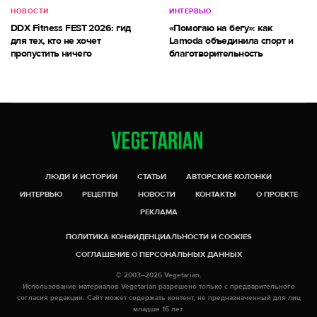
НОВОСТИ
ИНТЕРВЬЮ
DDX Fitness FEST 2026: гид
«Помогаю на бегу»: как
для тех, кто не хочет
Lamoda объединила спорт и
пропустить ничего
благотворительность
ЛЮДИ И ИСТОРИИ
СТАТЬИ
АВТОРСКИЕ КОЛОНКИ
ИНТЕРВЬЮ
РЕЦЕПТЫ
НОВОСТИ
КОНТАКТЫ
О ПРОЕКТЕ
РЕКЛАМА
ПОЛИТИКА КОНФИДЕНЦИАЛЬНОСТИ И COOKIES
СОГЛАШЕНИЕ О ПЕРСОНАЛЬНЫХ ДАННЫХ
© 2003–2026 Vegetarian.
Использование материалов Vegetarian разрешено только с предварительного
согласия редакции. Сайт может содержать контент, не предназначенный для лиц
младше 16 лет.