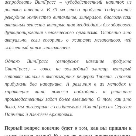
испробовать ВитГрасс – чудодейственный напиток из
ростков пшеницы. В 30 мл этого продукта содержится
рекордное количество витаминов, минералов, биологически
активных веществ, которые так необходимы для здорового
функционирования человеческого организма. Особенно это
актуально, если говорить о жителях мегаполисов, чей
жизненный ритм зашкаливает.
Однако ВитГрасс (авторское название продукта
СвитГрасс) – вовсе не волшебный эликсир, который
готовят монахи в высокогорных пещерах Тибета. Проект
придумали два напарника. А различия в их методах и
характерах лишь помогли подходить к решениям
производственных задач более взвешенно. О том, как это
было, мы поговорили с создателями «СвитГрасса» Сергеем
Панченко и Алексеем Архиповым.
Первый вопрос конечно будет о том, как вы пришли к
этому стилю жизни? Вы же не всегда придерживались