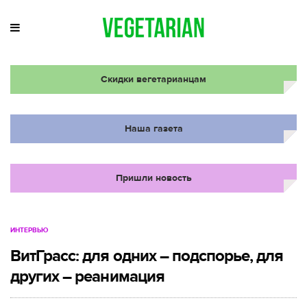
Скидки вегетарианцам
Наша газета
Пришли новость
ИНТЕРВЬЮ
ВитГрасс: для одних – подспорье, для
других – реанимация