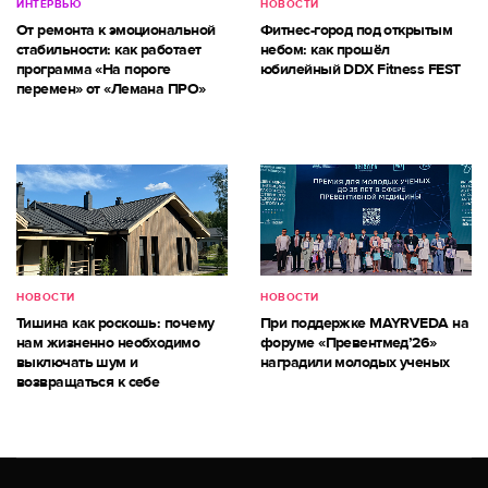
ИНТЕРВЬЮ
НОВОСТИ
От ремонта к эмоциональной
Фитнес-город под открытым
стабильности: как работает
небом: как прошёл
программа «На пороге
юбилейный DDX Fitness FEST
перемен» от «Лемана ПРО»
НОВОСТИ
НОВОСТИ
Тишина как роскошь: почему
При поддержке MAYRVEDA на
нам жизненно необходимо
форуме «Превентмед’26»
выключать шум и
наградили молодых ученых
возвращаться к себе