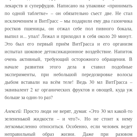
лекарств и суперфудов. Написано на упаковке «принимать
по одной таблетке» – он обязательно съест две. Не стал
исключением и ВитГрасс – мы подарили ему два газончика
ростков пшеницы, он отжал себе пол пивного бокала,
выпил и... упал! Лежал и приходил в себя около 20 минут.
Это был его первый приём ВитГрасса и его организм
испытал шоковое детоксикационное воздействие. Напиток
очень активный, требующий осторожного обращения. В
начале развития этого дела я ставил подобные
эксперименты, при небольшой передозировке волосы
дыбом вставали на всём теле! Ведь 30 мл ВитГрасса –
эквивалент 2 кг органических фруктов и овощей, куда уж
больше за один-то раз?
Алексей:
Просто люди не верят, думая: «Это 30 мл какой-то
зелененькой жидкости – и что?». Но не стоит к нему
легкомысленно относиться. Особенно, если человек ведет
неправильный образ жизни. Даже при разовом