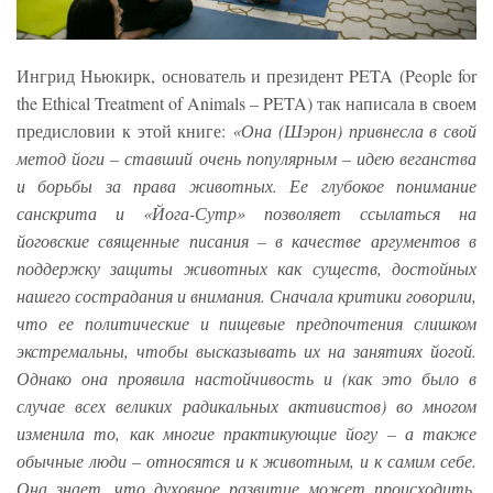
Ингрид Ньюкирк, основатель и президент PETA (People for
the Ethical Treatment of Animals – PETA) так написала в своем
предисловии к этой книге:
«Она (Шэрон) привнесла в свой
метод йоги – ставший очень популярным – идею веганства
и борьбы за права животных. Ее глубокое понимание
санскрита и «Йога-Сутр» позволяет ссылаться на
йоговские священные писания – в качестве аргументов в
поддержку защиты животных как существ, достойных
нашего сострадания и внимания. Сначала критики говорили,
что ее политические и пищевые предпочтения слишком
экстремальны, чтобы высказывать их на занятиях йогой.
Однако она проявила настойчивость и (как это было в
случае всех великих радикальных активистов) во многом
изменила то, как многие практикующие йогу – а также
обычные люди – относятся и к животным, и к самим себе.
Она знает, что духовное развитие может происходить,