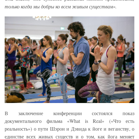
только когда мы добры ко всем живым существам».
В заключение конференции состоялся показ
документального фильма «What is Real» («Что есть
реальность») о пути Шэрон и Дэвида к йоге и веганству, о
единстве всех живых существ и о том, как йога меняет