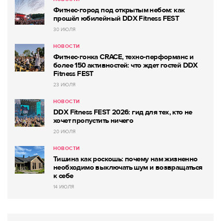
Фитнес-город под открытым небом: как
прошёл юбилейный DDX Fitness FEST
30 ИЮЛЯ
НОВОСТИ
Фитнес-гонка CRACE, техно-перформанс и
более 150 активностей: что ждет гостей DDX
Fitness FEST
23 ИЮЛЯ
НОВОСТИ
DDX Fitness FEST 2026: гид для тех, кто не
хочет пропустить ничего
20 ИЮЛЯ
НОВОСТИ
Тишина как роскошь: почему нам жизненно
необходимо выключать шум и возвращаться
к себе
14 ИЮЛЯ