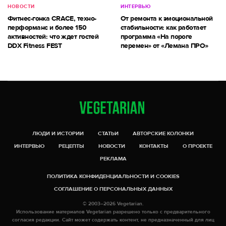
НОВОСТИ
ИНТЕРВЬЮ
Фитнес-гонка CRACE, техно-
От ремонта к эмоциональной
перформанс и более 150
стабильности: как работает
активностей: что ждет гостей
программа «На пороге
DDX Fitness FEST
перемен» от «Лемана ПРО»
ЛЮДИ И ИСТОРИИ
СТАТЬИ
АВТОРСКИЕ КОЛОНКИ
ИНТЕРВЬЮ
РЕЦЕПТЫ
НОВОСТИ
КОНТАКТЫ
О ПРОЕКТЕ
РЕКЛАМА
ПОЛИТИКА КОНФИДЕНЦИАЛЬНОСТИ И COOKIES
СОГЛАШЕНИЕ О ПЕРСОНАЛЬНЫХ ДАННЫХ
© 2003–2026 Vegetarian.
Использование материалов Vegetarian разрешено только с предварительного
согласия редакции. Сайт может содержать контент, не предназначенный для лиц