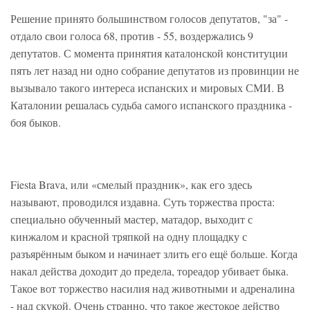
Решение принято большинством голосов депутатов, "за" -
отдало свои голоса 68, против - 55, воздержались 9
депутатов. С момента принятия каталонской конституции
пять лет назад ни одно собрание депутатов из провинции не
вызывало такого интереса испанских и мировых СМИ. В
Каталонии решалась судьба самого испанского праздника -
боя быков.
Fiesta Brava, или «смелый праздник», как его здесь
называют, проводился издавна. Суть торжества проста:
специально обученный мастер, матадор, выходит с
кинжалом и красной тряпкой на одну площадку с
разъярённым быком и начинает злить его ещё больше. Когда
накал действа доходит до предела, тореадор убивает быка.
Такое вот торжество насилия над животными и адреналина
- над скукой. Очень странно, что такое жестокое действо