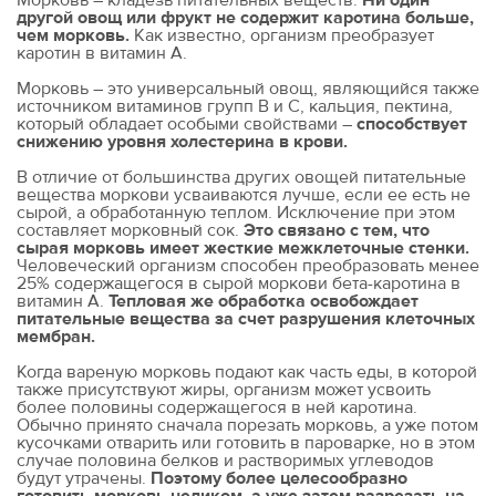
Морковь – кладезь питательных веществ.
Ни один
другой овощ или фрукт не содержит каротина больше,
чем морковь.
Как известно, организм преобразует
каротин в витамин А.
Морковь – это универсальный овощ, являющийся также
источником витаминов групп В и С, кальция, пектина,
который обладает особыми свойствами –
способствует
снижению уровня холестерина в крови.
В отличие от большинства других овощей питательные
вещества моркови усваиваются лучше, если ее есть не
сырой, а обработанную теплом. Исключение при этом
составляет морковный сок.
Это связано с тем, что
сырая морковь имеет жесткие межклеточные стенки.
Человеческий организм способен преобразовать менее
25% содержащегося в сырой моркови бета-каротина в
витамин А.
Тепловая же обработка освобождает
питательные вещества за счет разрушения клеточных
мембран.
Когда вареную морковь подают как часть еды, в которой
также присутствуют жиры, организм может усвоить
более половины содержащегося в ней каротина.
Обычно принято сначала порезать морковь, а уже потом
кусочками отварить или готовить в пароварке, но в этом
случае половина белков и растворимых углеводов
будут утрачены.
Поэтому более целесообразно