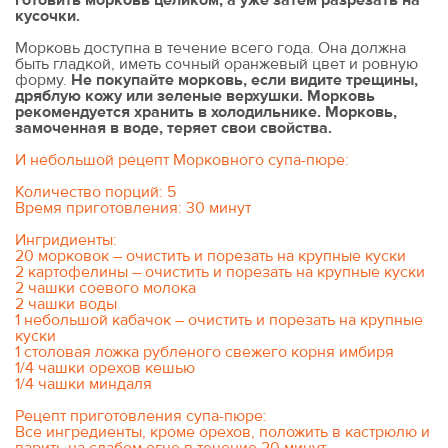
готовить морковь целиком, а уже затем разрезать на
кусочки.
Морковь доступна в течение всего года. Она должна
быть гладкой, иметь сочный оранжевый цвет и ровную
форму.
Не покупайте морковь, если видите трещины,
дряблую кожу или зеленые верхушки.
Морковь
рекомендуется хранить в холодильнике. Морковь,
замоченная в воде, теряет свои свойства.
И небольшой рецепт Морковного супа-пюре:
Количество порций: 5
Время приготовления: 30 минут
Ингридиенты:
20 морковок – очистить и порезать на крупные куски
2 картофелины – очистить и порезать на крупные куски
2 чашки соевого молока
2 чашки воды
1 небольшой кабачок – очистить и порезать на крупные
куски
1 столовая ложка рубленого свежего корня имбиря
1/4 чашки орехов кешью
1/4 чашки миндаля
Рецепт приготовления супа-пюре:
Все ингредиенты, кроме орехов, положить в кастрюлю и