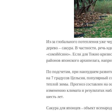
Из-за глобального потепления уже че
дерево – сакура. В частности, речь и
«сомэйёсино». Если для Токио кризис
районов японского архипелага, наприм
По подсчетам, при наихудшем развити
на 7 градусов Цельсия, популярный с
теплой зимы. Прогноз составлен на
изменению климата и результатах на
шесть лет.
Сакура для японцев - объект всенар