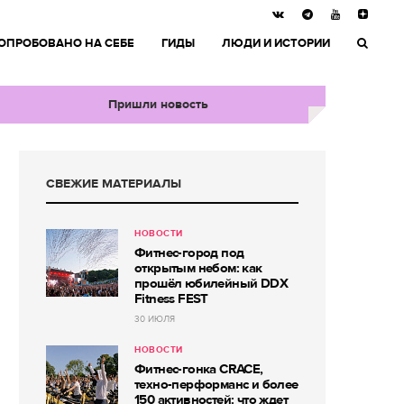
ОПРОБОВАНО НА СЕБЕ
ГИДЫ
ЛЮДИ И ИСТОРИИ
Пришли новость
СВЕЖИЕ МАТЕРИАЛЫ
НОВОСТИ
Фитнес-город под
открытым небом: как
прошёл юбилейный DDX
Fitness FEST
30 ИЮЛЯ
НОВОСТИ
Фитнес-гонка CRACE,
техно-перформанс и более
150 активностей: что ждет