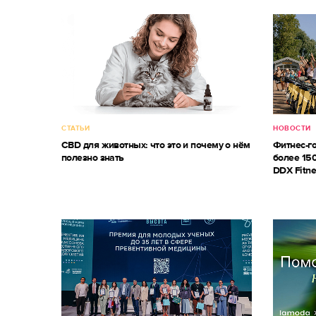
СТАТЬИ
НОВОСТИ
CBD для животных: что это и почему о нём
Фитнес-г
полезно знать
более 150
DDX Fitne