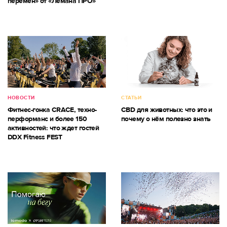
перемен» от «Лемана ПРО»
НОВОСТИ
СТАТЬИ
Фитнес-гонка CRACE, техно-
CBD для животных: что это и
перформанс и более 150
почему о нём полезно знать
активностей: что ждет гостей
DDX Fitness FEST