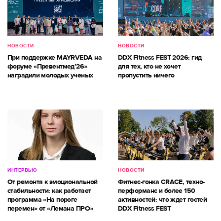
НОВОСТИ
НОВОСТИ
При поддержке MAYRVEDA на
DDX Fitness FEST 2026: гид
форуме «Превентмед’26»
для тех, кто не хочет
наградили молодых ученых
пропустить ничего
ИНТЕРВЬЮ
НОВОСТИ
От ремонта к эмоциональной
Фитнес-гонка CRACE, техно-
стабильности: как работает
перформанс и более 150
программа «На пороге
активностей: что ждет гостей
перемен» от «Лемана ПРО»
DDX Fitness FEST