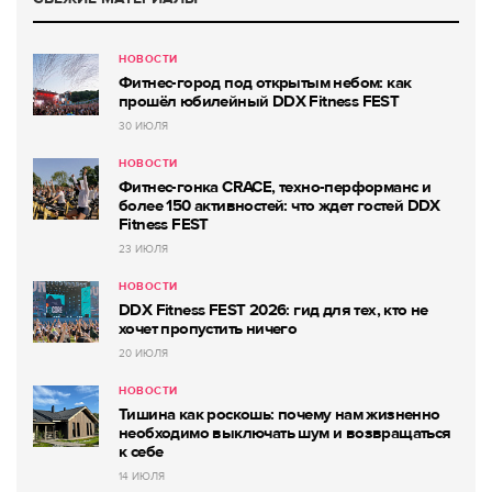
НОВОСТИ
Фитнес-город под открытым небом: как
прошёл юбилейный DDX Fitness FEST
30 ИЮЛЯ
НОВОСТИ
Фитнес-гонка CRACE, техно-перформанс и
более 150 активностей: что ждет гостей DDX
Fitness FEST
23 ИЮЛЯ
НОВОСТИ
DDX Fitness FEST 2026: гид для тех, кто не
хочет пропустить ничего
20 ИЮЛЯ
НОВОСТИ
Тишина как роскошь: почему нам жизненно
необходимо выключать шум и возвращаться
к себе
14 ИЮЛЯ