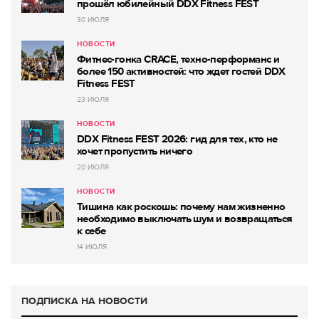
прошёл юбилейный DDX Fitness FEST
30 ИЮЛЯ
НОВОСТИ
Фитнес-гонка CRACE, техно-перформанс и
более 150 активностей: что ждет гостей DDX
Fitness FEST
23 ИЮЛЯ
НОВОСТИ
DDX Fitness FEST 2026: гид для тех, кто не
хочет пропустить ничего
20 ИЮЛЯ
НОВОСТИ
Тишина как роскошь: почему нам жизненно
необходимо выключать шум и возвращаться
к себе
14 ИЮЛЯ
ПОДПИСКА НА НОВОСТИ