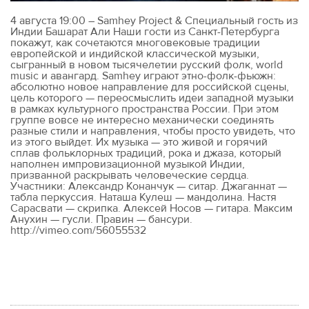
4 августа 19:00 – Samhey Project & Специальный гость из
Индии Башарат Али Наши гости из Санкт-Петербурга
покажут, как сочетаются многовековые традиции
европейской и индийской классической музыки,
сыгранный в новом тысячелетии русский фолк, world
music и авангард. Samhey играют этно-фолк-фьюжн:
абсолютно новое направление для российской сцены,
цель которого — переосмыслить идеи западной музыки
в рамках культурного пространства России. При этом
группе вовсе не интересно механически соединять
разные стили и направления, чтобы просто увидеть, что
из этого выйдет. Их музыка — это живой и горячий
сплав фольклорных традиций, рока и джаза, который
наполнен импровизационной музыкой Индии,
призванной раскрывать человеческие сердца.
Участники: Александр Конанчук — ситар. Джаганнат —
табла перкуссия. Наташа Кулеш — мандолина. Настя
Сарасвати — скрипка. Алексей Носов — гитара. Максим
Анухин — гусли. Правин — бансури.
http://vimeo.com/56055532