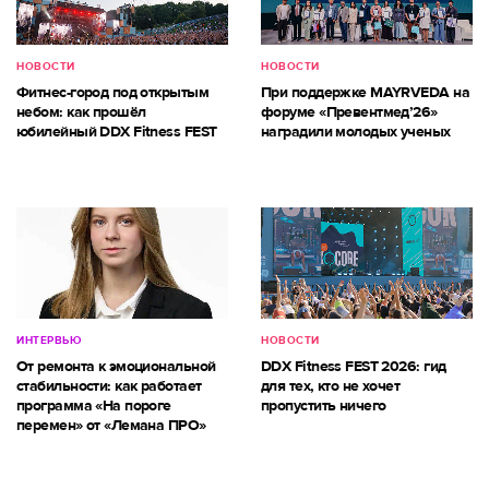
НОВОСТИ
НОВОСТИ
Фитнес-город под открытым
При поддержке MAYRVEDA на
небом: как прошёл
форуме «Превентмед’26»
юбилейный DDX Fitness FEST
наградили молодых ученых
ИНТЕРВЬЮ
НОВОСТИ
От ремонта к эмоциональной
DDX Fitness FEST 2026: гид
стабильности: как работает
для тех, кто не хочет
программа «На пороге
пропустить ничего
перемен» от «Лемана ПРО»