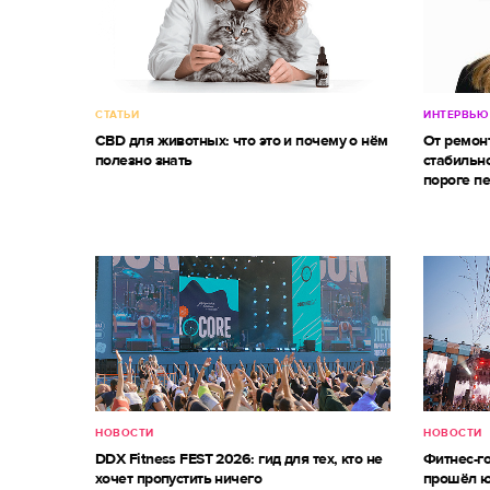
СТАТЬИ
ИНТЕРВЬЮ
CBD для животных: что это и почему о нём
От ремон
полезно знать
стабильно
пороге п
НОВОСТИ
НОВОСТИ
DDX Fitness FEST 2026: гид для тех, кто не
Фитнес-г
хочет пропустить ничего
прошёл ю