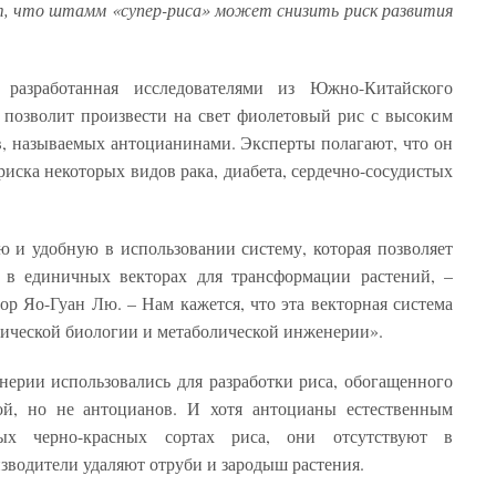
, что штамм «супер-риса» может снизить риск развития
, разработанная исследователями из Южно-Китайского
, позволит произвести на свет фиолетовый рис с высоким
, называемых антоцианинами. Эксперты полагают, что он
иска некоторых видов рака, диабета, сердечно-сосудистых
 и удобную в использовании систему, которая позволяет
в в единичных векторах для трансформации растений, –
ор Яо-Гуан Лю. – Нам кажется, что эта векторная система
тической биологии и метаболической инженерии».
ерии использовались для разработки риса, обогащенного
ой, но не антоцианов. И хотя антоцианы естественным
ых черно-красных сортах риса, они отсутствуют в
зводители удаляют отруби и зародыш растения.