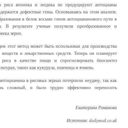
та риса японика и индика не продуцируют антоцианы
одержатся дефектные гены. Основываясь на этом анализе,
бразования в белок восьми генов антоцианинового пути в
а. В результате ученые получили преобразованное и
века зерно.
ем этот метод может быть использован для производства
веществ и лекарственных средств. Теперь он планирует
о риса в качестве пищи и спрогнозировать биосинтез
льтурах, таких как кукуруза, пшеница и ячмень.
тоцианина в рисовых зернах потерпели неудачу, так как
ень сложный, и было трудно эффективно переносить
Екатерина Романова
Источник: dailymail.co.uk