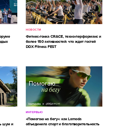
НОВОСТИ
оруме
Фитнес-гонка CRACE, техно-перформанс и
одых
более 150 активностей: что ждет гостей
DDX Fitness FEST
ИНТЕРВЬЮ
м
«Помогаю на бегу»: как Lamoda
ь шум и
объединила спорт и благотворительность