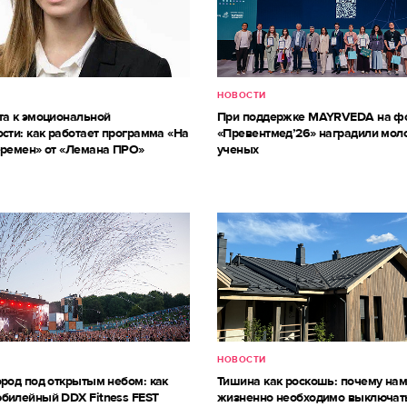
НОВОСТИ
та к эмоциональной
При поддержке MAYRVEDA на ф
сти: как работает программа «На
«Превентмед’26» наградили мол
еремен» от «Лемана ПРО»
ученых
НОВОСТИ
ород под открытым небом: как
Тишина как роскошь: почему на
билейный DDX Fitness FEST
жизненно необходимо выключат