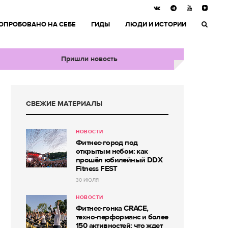
ОПРОБОВАНО НА СЕБЕ
ГИДЫ
ЛЮДИ И ИСТОРИИ
Пришли новость
СВЕЖИЕ МАТЕРИАЛЫ
НОВОСТИ
Фитнес-город под
открытым небом: как
прошёл юбилейный DDX
Fitness FEST
30 ИЮЛЯ
НОВОСТИ
Фитнес-гонка CRACE,
техно-перформанс и более
150 активностей: что ждет