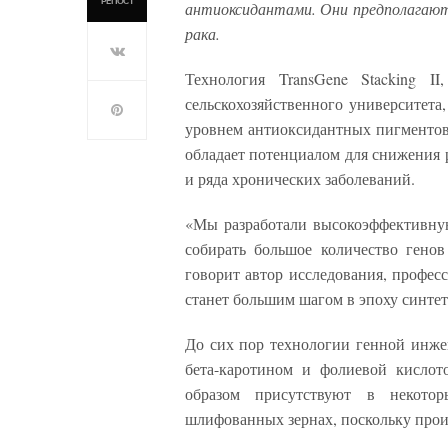
РЕПОСТ
антиоксидантами. Они предполагают
рака.
Технология TransGene Stacking II
сельскохозяйственного университета
уровнем антиоксидантных пигментов
обладает потенциалом для снижения р
и ряда хронических заболеваний.
«Мы разработали высокоэффективную
собирать большое количество гено
говорит автор исследования, професс
станет большим шагом в эпоху синте
До сих пор технологии генной инжен
бета-каротином и фолиевой кислот
образом присутствуют в некотор
шлифованных зернах, поскольку прои