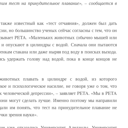
им тест на принудительное плавание», – сообщается в
 также известный как «тест отчаяния», должен был дать
сии, но большинство ученых сейчас согласны с тем, что он
сказывает PETA. «Маленьких животных (обычно мышей или
и и опускают в цилиндры с водой. Сначала они пытаются
тенкам стакана или даже ныряя под воду в поисках выхода.
ясь удержать голову над водой, пока в конце концов не
 животных плавать в цилиндре с водой, из которого
кое и психологическое насилие, не говоря уже о том, что
к человеческой депрессии», – заявляет PETA. «Мы в PETA
 они могут сделать лучше. Именно поэтому мы направили
али им понять, что тест на принудительное плавание не
очки зрения науки».
ние уже отказались Университет Аделаиды, Университет