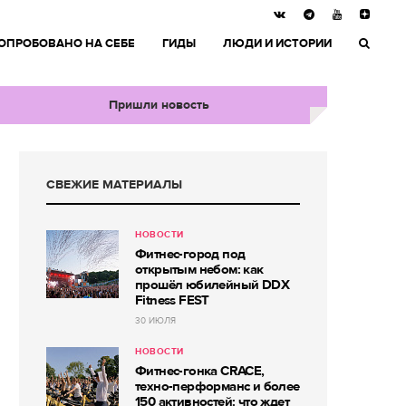
ОПРОБОВАНО НА СЕБЕ
ГИДЫ
ЛЮДИ И ИСТОРИИ
Пришли новость
СВЕЖИЕ МАТЕРИАЛЫ
НОВОСТИ
Фитнес-город под
открытым небом: как
прошёл юбилейный DDX
Fitness FEST
30 ИЮЛЯ
НОВОСТИ
Фитнес-гонка CRACE,
техно-перформанс и более
150 активностей: что ждет