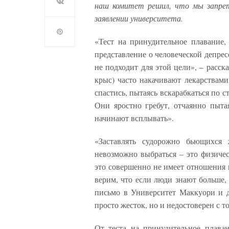
наш комитет решил, что мы запрет
заявлении университета.
«Тест на принудительное плавание,
представление о человеческой депрес
не подходит для этой цели», – рас
крыс) часто накачивают лекарствам
спастись, пытаясь вскарабкаться по с
Они яростно гребут, отчаянно пыта
начинают всплывать».
«Заставлять судорожно бьющихся
невозможно выбраться – это физичес
это совершенно не имеет отношения 
верим, что если люди знают больше,
письмо в Университет Маккуори и д
просто жесток, но и недостоверен с т
От теста на принудительное плава