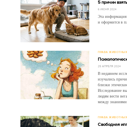
5 причин взят
6 ИЮНЯ 2024
Эта информация 
и оформится в п
ПРАВА ЖИВОТНЫ
Психологичес
25 АПРЕЛЯ 2024
В недавнем иссл
изучались причи
близки этически
Исследование вы
людям вести вег
между знаниями
ПРАВА ЖИВОТНЫ
Свободная ип