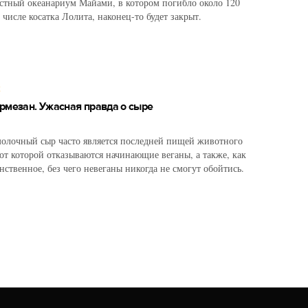
стный океанариум Майами, в котором погибло около 120
числе косатка Лолита, наконец-то будет закрыт.
Х
рмезан. Ужасная правда о сыре
олочный сыр часто является последней пищей животного
от которой отказываются начинающие веганы, а также, как
нственное, без чего невеганы никогда не смогут обойтись.