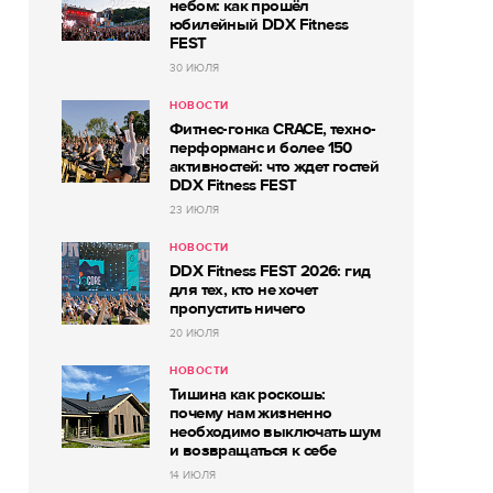
небом: как прошёл
юбилейный DDX Fitness
FEST
30 ИЮЛЯ
НОВОСТИ
Фитнес-гонка CRACE, техно-
перформанс и более 150
активностей: что ждет гостей
DDX Fitness FEST
23 ИЮЛЯ
НОВОСТИ
DDX Fitness FEST 2026: гид
для тех, кто не хочет
пропустить ничего
20 ИЮЛЯ
НОВОСТИ
Тишина как роскошь:
почему нам жизненно
необходимо выключать шум
и возвращаться к себе
14 ИЮЛЯ