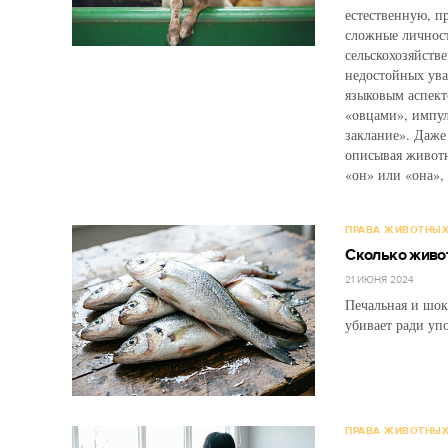
естественную, п
сложные личност
сельскохозяйств
недостойных ува
языковым аспект
«овцами», импу
заклание». Даже
описывая животн
«он» или «она»,
ПРАВА ЖИВОТНЫ
Сколько живот
21 ИЮНЯ 2024
Печальная и шок
убивает ради уп
ПРАВА ЖИВОТНЫ