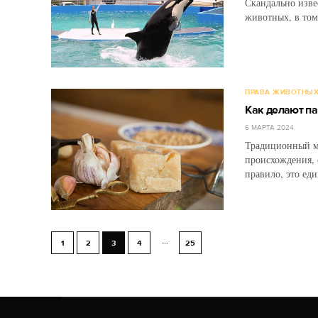
Скандально изве
животных, в том 
ПРАВА ЖИВОТНЫ
Как делают па
6 МАРТА 2024
Традиционный м
происхождения, 
правило, это еди
...
1
2
3
4
25