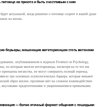
ь питомца из приюта и быть счастливым с ним
будет актуальной, когда решение о питомце созреет в вашей душе
ланах на жизнь.
Х
кие барьеры, мешающие вегетарианцам стать веганами
едовании, опубликованном в журнале Frontiers in Psychology,
ны, по которым многие вегетарианцы, несмотря на то что им
е принципы веганства, не могут совершить полный переход.
явило три основных психологических барьера, которые мешают
анский образ жизни, проливая свет на сложное взаимодействие
, вкусовыми предпочтениями и укоренившимися привычками.
Х
повенция — более этичный формат общения с лошадьми