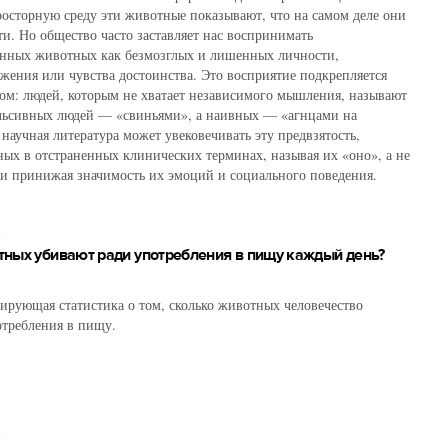
росторную среду эти животные показывают, что на самом деле они
и. Но общество часто заставляет нас воспринимать
енных животных как безмозглых и лишенных личности,
жения или чувства достоинства. Это восприятие подкрепляется
ом: людей, которым не хватает независимого мышления, называют
льсивных людей — «свиньями», а наивных — «агнцами на
 научная литература может увековечивать эту предвзятость,
ых в отстраненных клинических терминах, называя их «оно», а не
 и принижая значимость их эмоций и социального поведения.
Х
ных убивают ради употребления в пищу каждый день?
ирующая статистика о том, сколько животных человечество
отребления в пищу.
Х