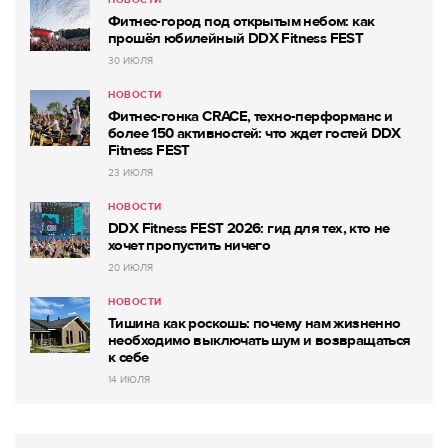
НОВОСТИ
Фитнес-город под открытым небом: как
прошёл юбилейный DDX Fitness FEST
30 ИЮЛЯ
НОВОСТИ
Фитнес-гонка CRACE, техно-перформанс и
более 150 активностей: что ждет гостей DDX
Fitness FEST
23 ИЮЛЯ
НОВОСТИ
DDX Fitness FEST 2026: гид для тех, кто не
хочет пропустить ничего
20 ИЮЛЯ
НОВОСТИ
Тишина как роскошь: почему нам жизненно
необходимо выключать шум и возвращаться
к себе
14 ИЮЛЯ