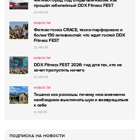
прошёл юбилейный DDX Fitness FEST
30 ИЮЛЯ
НОВОСТИ
Фитнес-гонка CRACE, техно-перформанс и
более 150 активностей: что ждет гостей DDX
Fitness FEST
23 ИЮЛЯ
НОВОСТИ
DDX Fitness FEST 2026: гид для тех, кто не
хочет пропустить ничего
20 ИЮЛЯ
НОВОСТИ
Тишина как роскошь: почему нам жизненно
необходимо выключать шум и возвращаться
к себе
14 ИЮЛЯ
ПОДПИСКА НА НОВОСТИ