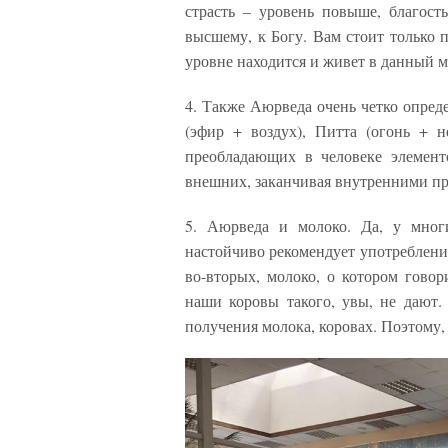
страсть – уровень повыше, благост
высшему, к Богу. Вам стоит только п
уровне находится и живет в данный 
4. Также Аюрведа очень четко опред
(эфир + воздух), Питта (огонь + н
преобладающих в человеке элемент
внешних, заканчивая внутренними п
5. Аюрведа и молоко. Да, у мног
настойчиво рекомендует употреблени
во-вторых, молоко, о котором гов
наши коровы такого, увы, не дают.
получения молока, коровах. Поэтому,