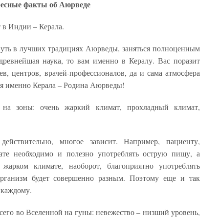
есные факты об Аюрведе
в Индии – Керала.
охнуть в лучших традициях Аюрведы, заняться полноценным
древнейшая наука, то вам именно в Кералу. Вас поразит
ев, центров, врачей-профессионалов, да и сама атмосфера
ря именно Керала – Родина Аюрведы!
 на зоны: очень жаркий климат, прохладный климат,
действительно, многое зависит. Например, пациенту,
те необходимо и полезно употреблять острую пищу, а
жарком климате, наоборот, благоприятно употреблять
ганизм будет совершенно разным. Поэтому еще и так
 каждому.
сего во Вселенной на гуны: невежество – низший уровень,