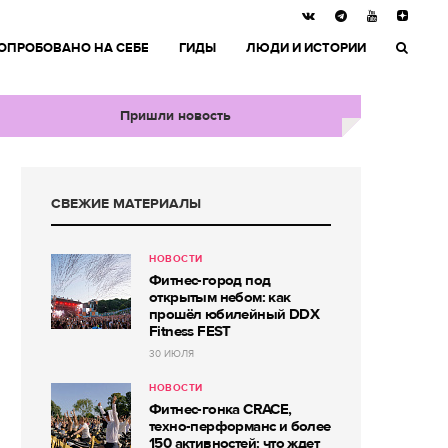
ОПРОБОВАНО НА СЕБЕ
ГИДЫ
ЛЮДИ И ИСТОРИИ
Пришли новость
СВЕЖИЕ МАТЕРИАЛЫ
НОВОСТИ
Фитнес-город под
открытым небом: как
прошёл юбилейный DDX
Fitness FEST
30 ИЮЛЯ
НОВОСТИ
Фитнес-гонка CRACE,
техно-перформанс и более
150 активностей: что ждет