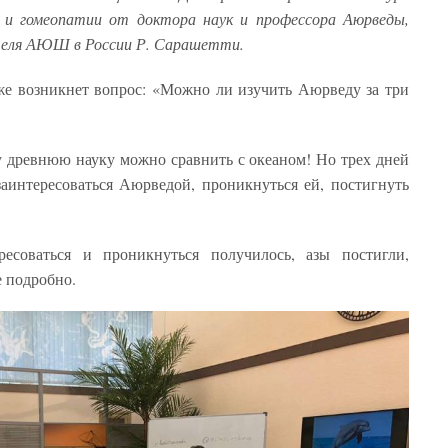
и и гомеопатии от доктора наук и профессора Аюрведы,
теля АЮШ в России Р. Сарашетти.
у же возникнет вопрос: «Можно ли изучить Аюрведу за три
у древнюю науку можно сравнить с океаном! Но трех дней
заинтересоваться Аюрведой, проникнуться ей, постигнуть
ересоваться и проникнуться получилось, азы постигли,
е подробно.