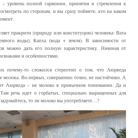
ь – уровень полной гармонии, принятия и стремления к
осмотреть по сторонам, и вы сразу поймете, кто на каком
момент.
еляет пракрити (природу или конституцию) человека: Вата
емного воды), Капха (вода + земля). В зависимости от
ов можно дать его полную характеристику. Начиная от
ризнаками и особенностями.
их почему-то сложился стереотип о том, что Аюрведа
е молока. Во-первых, совершенно точно, не настойчиво. А
орит Аюрведа – не молоко в привычном понимании. Да и
 Там речь идет о горбатых, специально выращенных для
 задумайтесь, то ли молоко вы употребляете…?