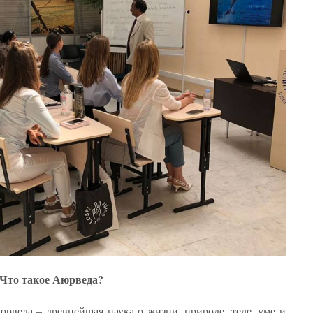
Что такое Аюрведа?
юрведа – древнейшая наука о жизни, природе, теле, уме и