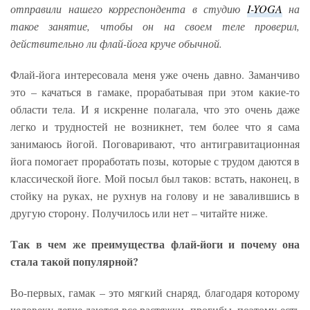
отправили нашего корреспондента в студию
I-YOGA
на
такое занятие, чтобы он на своем теле проверил,
действительно ли флай-йога круче обычной.
Флай-йога интересовала меня уже очень давно. Заманчиво
это – качаться в гамаке, прорабатывая при этом какие-то
области тела. И я искренне полагала, что это очень даже
легко и трудностей не возникнет, тем более что я сама
занимаюсь йогой. Поговаривают, что антигравитационная
йога помогает проработать позы, которые с трудом даются в
классической йоге. Мой посыл был таков: встать, наконец, в
стойку на руках, не рухнув на голову и не завалившись в
другую сторону. Получилось или нет – читайте ниже.
Так в чем же преимущества флай-йоги и почему она
стала такой популярной?
Во-первых, гамак – это мягкий снаряд, благодаря которому
человеку легче даются все растяжки, прогибы, поэтому есть