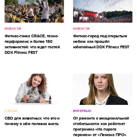
НОВОСТИ
НОВОСТИ
Фитнес-гонка CRACE, техно-
Фитнес-город под открытым
перформанс и более 150
небом: как прошёл
активностей: что ждет гостей
юбилейный DDX Fitness FEST
DDX Fitness FEST
СТАТЬИ
ИНТЕРВЬЮ
CBD для животных: что это и
От ремонта к эмоциональной
почему о нём полезно знать
стабильности: как работает
программа «На пороге
перемен» от «Лемана ПРО»