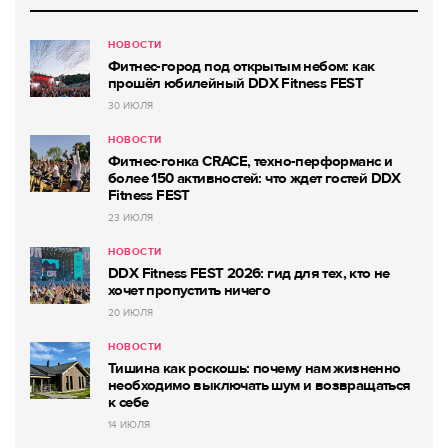
НОВОСТИ
Фитнес-город под открытым небом: как
прошёл юбилейный DDX Fitness FEST
30 ИЮЛЯ
НОВОСТИ
Фитнес-гонка CRACE, техно-перформанс и
более 150 активностей: что ждет гостей DDX
Fitness FEST
23 ИЮЛЯ
НОВОСТИ
DDX Fitness FEST 2026: гид для тех, кто не
хочет пропустить ничего
20 ИЮЛЯ
НОВОСТИ
Тишина как роскошь: почему нам жизненно
необходимо выключать шум и возвращаться
к себе
14 ИЮЛЯ