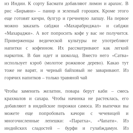
из Индии. К сорту Басмати добавляют лимон и арахис. В
рис «Бирьяни» – панир и зеленый горошек. Кроме этого
еще готовят кичри, булгур и гречневую лапшу. На первое
можно заказать сабджи «Махарабриджал» и сабджи
«Махараджи». А вот попросить кофе у вас не получится.
Приверженцы ведической культуры не употребляют
напитки с кофеином. Их рассматривают как легкий
наркотик. В бан идет и шоколад. Вместо него «Сатва»
использует кэроб (молотое рожковое дерево). Какао тут
тоже не варят, и черный байховый не заваривают. Из
горячих напитков – только травяной чай
Чтобы заменить желатин, повара берут каби – смесь
крахмалов и сахара. Чтобы начинка не растеклась, его
добавляют в индийские пирожки самоса. Из выпечки вы
можете еще попробовать качори с чечевицей и
многочисленные лепешки: «Паратха», «Чапати». Из
индийских сладостей – бурфи и гулабждамун. Из