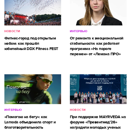
НОВОСТИ
ИНТЕРВЬЮ
Фитнес-город под открытым
От ремонта к эмоциональной
небом: как прошёл
стабильности: как работает
юбилейный DDX Fitness FEST
программа «На пороге
перемен» от «Лемана ПРО»
ИНТЕРВЬЮ
НОВОСТИ
«Помогаю на бегу»: как
При поддержке MAYRVEDA на
Lamoda объединила спорт и
форуме «Превентмед’26»
благотворительность
наградили молодых ученых