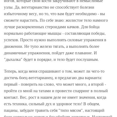
йогов, которые свои кости закручивают в немыслимые
узлы. Да, вегетарианство не способствует болезни
избыточному весу, но то, что вам будет необходимо - вы
сможете нарастить. По себе знаю: жилистое тело намного
лучше раскормленных стероидами качков. Для бойца
нормально работающие мышцы - составляющая победы,
успехов. Просто нужно выполнять силовые упражения в
движении. Не тупо железо тягать, а выполнять более
динамичные упражнения, пойдет даже плавание. И
"дыхалка" будет в порядке, и тело будет послушным.
Теперь, когда меня спрашивают о том, может ли чего-то
достичь боец-вегетарианец, я предлагаю два варианта:
первый - поверить на слово, что может много, а второй -
пройти со мной на татами и провести спарринг в полный
контакт. Вес, рост в нашем деле не имеет значения, когда
есть техника, сильный дух и здоровое тело! В общем,
пацаны, забудьте травить себя "типо мясом", настоящий
боец нормально живет и без убийств животных. Настоящий