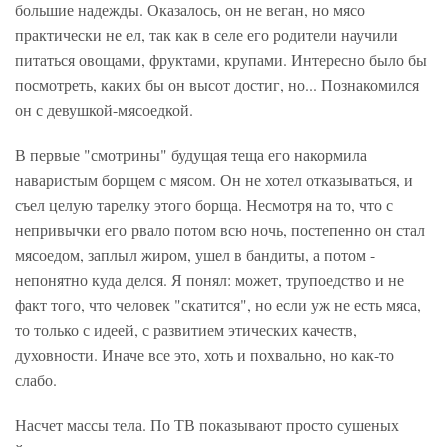
большие надежды. Оказалось, он не веган, но мясо
практически не ел, так как в селе его родители научили
питаться овощами, фруктами, крупами. Интересно было бы
посмотреть, каких бы он высот достиг, но... Познакомился
он с девушкой-мясоедкой.
В первые "смотрины" будущая теща его накормила
наваристым борщем с мясом. Он не хотел отказываться, и
съел целую тарелку этого борща. Несмотря на то, что с
непривычки его рвало потом всю ночь, постепенно он стал
мясоедом, заплыл жиром, ушел в бандиты, а потом -
непонятно куда делся. Я понял: может, трупоедство и не
факт того, что человек "скатится", но если уж не есть мяса,
то только с идеей, с развитием этических качеств,
духовности. Иначе все это, хоть и похвально, но как-то
слабо.
Насчет массы тела. По ТВ показывают просто сушеных