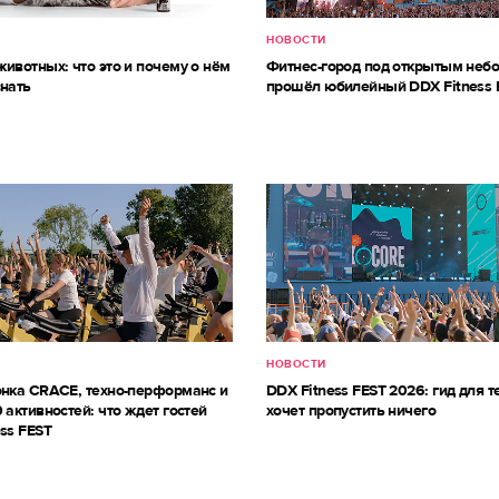
НОВОСТИ
ивотных: что это и почему о нём
Фитнес-город под открытым небо
знать
прошёл юбилейный DDX Fitness 
НОВОСТИ
онка CRACE, техно-перформанс и
DDX Fitness FEST 2026: гид для те
 активностей: что ждет гостей
хочет пропустить ничего
ss FEST