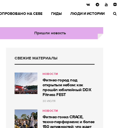
ОПРОБОВАНО НА СЕБЕ
ГИДЫ
ЛЮДИ И ИСТОРИИ
Пришли новость
СВЕЖИЕ МАТЕРИАЛЫ
НОВОСТИ
Фитнес-город под
открытым небом: как
прошёл юбилейный DDX
Fitness FEST
30 ИЮЛЯ
НОВОСТИ
Фитнес-гонка CRACE,
техно-перформанс и более
150 активностей: что ждет