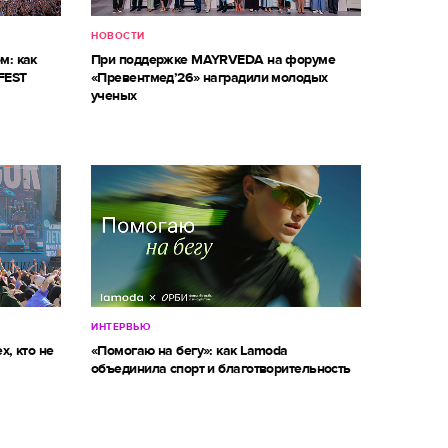
НОВОСТИ
м: как
При поддержке MAYRVEDA на форуме
FEST
«Превентмед’26» наградили молодых
ученых
ИНТЕРВЬЮ
х, кто не
«Помогаю на бегу»: как Lamoda
объединила спорт и благотворительность