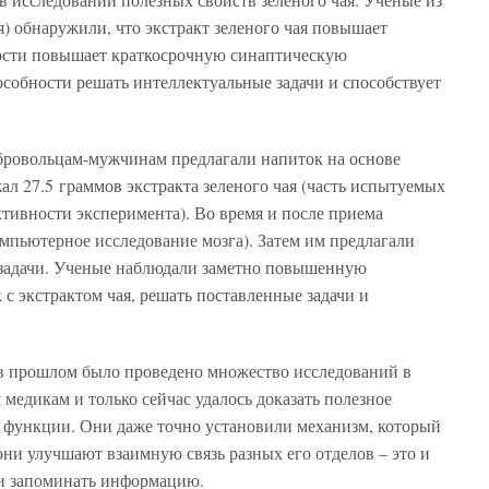
) обнаружили, что экстракт зеленого чая повышает
ности повышает краткосрочную синаптическую
пособности решать интеллектуальные задачи и способствует
обровольцам-мужчинам предлагали напиток на основе
л 27.5 граммов экстракта зеленого чая (часть испытуемых
ктивности эксперимента). Во время и после приема
пьютерное исследование мозга). Затем им предлагали
 задачи. Ученые наблюдали заметно повышенную
 с экстрактом чая, решать поставленные задачи и
ю в прошлом было проведено множество исследований в
медикам и только сейчас удалось доказать полезное
е функции. Они даже точно установили механизм, который
они улучшают взаимную связь разных его отделов – это и
 и запоминать информацию.