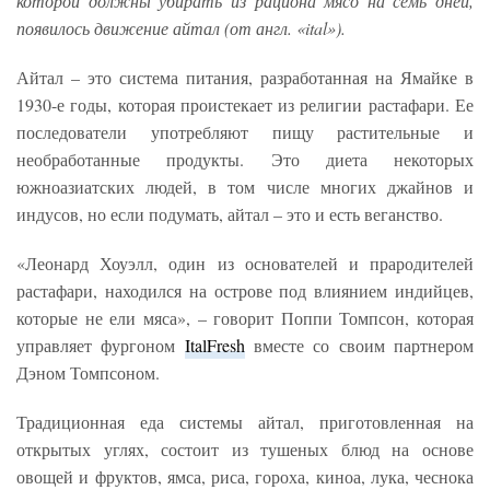
которой должны убирать из рациона мясо на семь дней,
появилось движение айтал (от англ. «ital»).
Айтал – это система питания, разработанная на Ямайке в
1930-е годы, которая проистекает из религии растафари. Ее
последователи употребляют пищу растительные и
необработанные продукты. Это диета некоторых
южноазиатских людей, в том числе многих джайнов и
индусов, но если подумать, айтал – это и есть веганство.
«Леонард Хоуэлл, один из основателей и прародителей
растафари, находился на острове под влиянием индийцев,
которые не ели мяса», – говорит Поппи Томпсон, которая
управляет фургоном
ItalFresh
вместе со своим партнером
Дэном Томпсоном.
Традиционная еда системы айтал, приготовленная на
открытых углях, состоит из тушеных блюд на основе
овощей и фруктов, ямса, риса, гороха, киноа, лука, чеснока