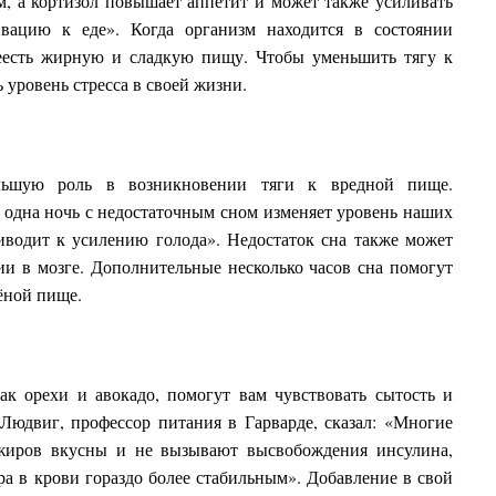
, а кортизол повышает аппетит и может также усиливать
вацию к еде». Когда организм находится в состоянии
ереесть жирную и сладкую пищу. Чтобы уменьшить тягу к
 уровень стресса в своей жизни.
льшую роль в возникновении тяги к вредной пище.
 одна ночь с недостаточным сном изменяет уровень наших
иводит к усилению голода». Недостаток сна также может
и в мозге. Дополнительные несколько часов сна помогут
лёной пище.
ак орехи и авокадо, помогут вам чувствовать сытость и
Людвиг, профессор питания в Гарварде, сказал: «Многие
жиров вкусны и не вызывают высвобождения инсулина,
ра в крови гораздо более стабильным». Добавление в свой