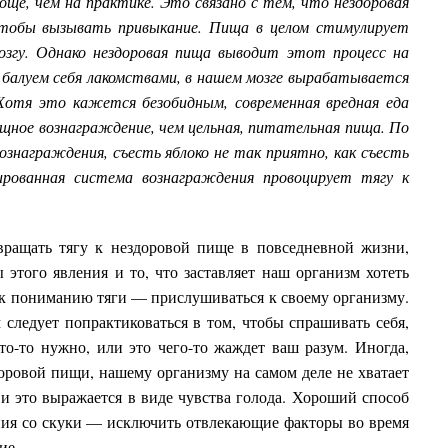
още, чем на практике. Это связано с тем, что нездоровая
чтобы вызывать привыкание. Пища в целом стимулирует
озгу. Однако нездоровая пища выводит этот процесс на
ы балуем себя лакомствами, в нашем мозге вырабатывается
 Хотя это кажется безобидным, современная вредная еда
ощное вознаграждение, чем цельная, питательная пища. По
ознаграждения, съесть яблоко не так приятно, как съесть
рованная система вознаграждения провоцирует тягу к
вращать тягу к нездоровой пище в повседневной жизни,
этого явления и то, что заставляет наш организм хотеть
к пониманию тяги — прислушиваться к своему организму.
м следует попрактиковаться в том, чтобы спрашивать себя,
то-то нужно, или это чего-то жаждет ваш разум. Иногда,
доровой пищи, нашему организму на самом деле не хватает
и это выражается в виде чувства голода. Хороший способ
ния со скуки — исключить отвлекающие факторы во время
ие.