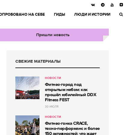
ОПРОБОВАНО НА СЕБЕ
ГИДЫ
ЛЮДИ И ИСТОРИИ
Пришли новость
СВЕЖИЕ МАТЕРИАЛЫ
НОВОСТИ
Фитнес-город под
открытым небом: как
прошёл юбилейный DDX
Fitness FEST
30 ИЮЛЯ
НОВОСТИ
Фитнес-гонка CRACE,
техно-перформанс и более
150 активностей: что ждет