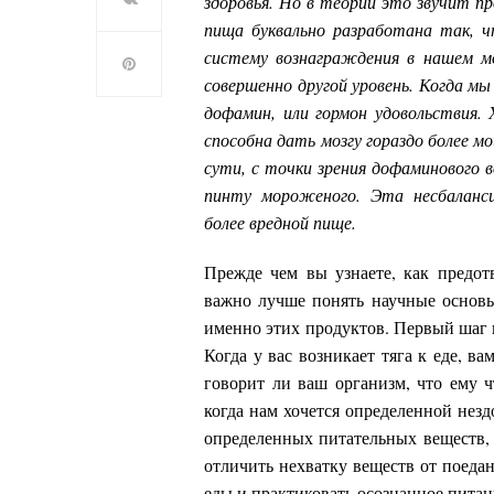
здоровья. Но в теории это звучит пр
пища буквально разработана так, 
систему вознаграждения в нашем м
совершенно другой уровень. Когда м
дофамин, или гормон удовольствия.
способна дать мозгу гораздо более м
сути, с точки зрения дофаминового в
пинту мороженого. Эта несбаланси
более вредной пище.
Прежде чем вы узнаете, как предот
важно лучше понять научные основы 
именно этих продуктов. Первый шаг 
Когда у вас возникает тяга к еде, ва
говорит ли ваш организм, что ему ч
когда нам хочется определенной нез
определенных питательных веществ, 
отличить нехватку веществ от поеда
еды и практиковать осознанное питан