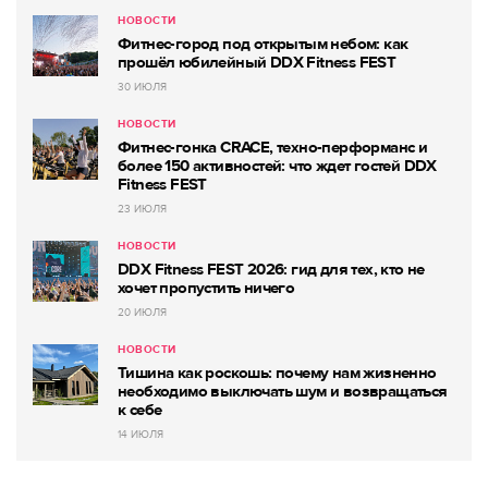
НОВОСТИ
Фитнес-город под открытым небом: как
прошёл юбилейный DDX Fitness FEST
30 ИЮЛЯ
НОВОСТИ
Фитнес-гонка CRACE, техно-перформанс и
более 150 активностей: что ждет гостей DDX
Fitness FEST
23 ИЮЛЯ
НОВОСТИ
DDX Fitness FEST 2026: гид для тех, кто не
хочет пропустить ничего
20 ИЮЛЯ
НОВОСТИ
Тишина как роскошь: почему нам жизненно
необходимо выключать шум и возвращаться
к себе
14 ИЮЛЯ