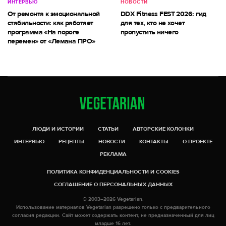
ИНТЕРВЬЮ
НОВОСТИ
От ремонта к эмоциональной
DDX Fitness FEST 2026: гид
стабильности: как работает
для тех, кто не хочет
программа «На пороге
пропустить ничего
перемен» от «Лемана ПРО»
ЛЮДИ И ИСТОРИИ
СТАТЬИ
АВТОРСКИЕ КОЛОНКИ
ИНТЕРВЬЮ
РЕЦЕПТЫ
НОВОСТИ
КОНТАКТЫ
О ПРОЕКТЕ
РЕКЛАМА
ПОЛИТИКА КОНФИДЕНЦИАЛЬНОСТИ И COOKIES
СОГЛАШЕНИЕ О ПЕРСОНАЛЬНЫХ ДАННЫХ
© 2003–2026 Vegetarian.
Использование материалов Vegetarian разрешено только с предварительного
согласия редакции. Сайт может содержать контент, не предназначенный для лиц
младше 16 лет.