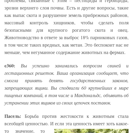
проблемы, связанные с этим – пестициды и гербициды,
эрозии верхнего слоя почвы. Есть и другие вопросы, такие
как выпас скота и разрушение земель прибрежных районов,
массовый контроль хищников, чтобы сделать поля
безопасными для крупного рогатого скота и овец.
Животноводство в ответе за выброс 18% парниковых газов,
в том числе таких вредных, как метан. Это беспокоит нас не
меньше, чем негуманное содержание животных на фермах.
e360:
Вы успешно занимались вопросом свиней и
гестационных решеток. Ваша организация сообщает, что
смогла принять девять государственных законов,
запрещающих ящики. Вы сподвигли 60 крупнейших в мире
пищевых компаний, в том числе и Макдональдс, объявить об
устранении этих ящиков из своих цепочек поставок.
Пасель:
Борьба против жестокости к животным стала
всеобщей ценностью. И если эта ценность имеет хоть какое-
то значение, то