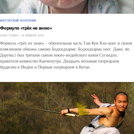
АВТОРСКИЕ КОЛОНКИ
Формула «трёх не знаю»
ЗУЕН ТХИЕН
14 ЯНВАРЯ 2013
Формула «трёх не знаю» - обязательная часть Там Куи Кхи-конг и своим
появлением обязана самому Бодхидхарме. Бодхидхарма (кит. Дамо, яп.
Дарума;) был третьим сыном южно-индийского князя Сугандхи,
правителя княжества Канчипутра, Двадцать восьмым патриархом
буддизма в Индии и Первым патриархом в Китае.