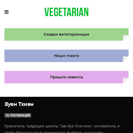
Скидки вегетарианцам
Наша газета
Пришли новость
Зуен Тхиен
36 ПУБЛИКАЦИЙ
Хранитель традиции школы Там Куи Кхи-конг, основатель и
глава Федерации вьетнамского боевого искусства.