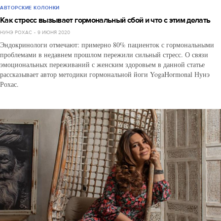
АВТОРСКИЕ КОЛОНКИ
Как стресс вызывает гормональный сбой и что с этим делать
НУНЭ РОХАС
9 ИЮНЯ 2020
Эндокринологи отмечают: примерно 80% пациенток с гормональными
проблемами в недавнем прошлом пережили сильный стресс. О связи
эмоциональных переживаний с женским здоровьем в данной статье
рассказывает автор методики гормональной йоги YogaHormonal Нунэ
Рохас.